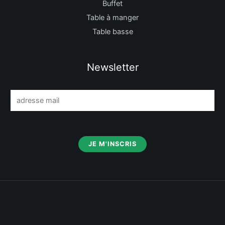
Buffet
Table à manger
Table basse
Newsletter
E
m
a
i
JE M'INSCRIS
l
*