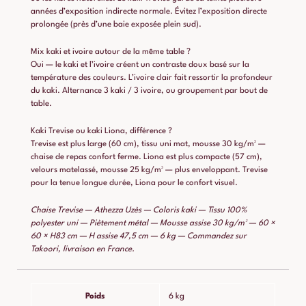
années d’exposition indirecte normale. Évitez l’exposition directe
prolongée (près d’une baie exposée plein sud).
Mix kaki et ivoire autour de la même table ?
Oui — le kaki et l’ivoire créent un contraste doux basé sur la
température des couleurs. L’ivoire clair fait ressortir la profondeur
du kaki. Alternance 3 kaki / 3 ivoire, ou groupement par bout de
table.
Kaki Trevise ou kaki Liona, différence ?
Trevise est plus large (60 cm), tissu uni mat, mousse 30 kg/m³ —
chaise de repas confort ferme. Liona est plus compacte (57 cm),
velours matelassé, mousse 25 kg/m³ — plus enveloppant. Trevise
pour la tenue longue durée, Liona pour le confort visuel.
Chaise Trevise — Athezza Uzès — Coloris kaki — Tissu 100%
polyester uni — Piètement métal — Mousse assise 30 kg/m³ — 60 ×
60 × H83 cm — H assise 47,5 cm — 6 kg — Commandez sur
Takoori, livraison en France.
Poids
6 kg