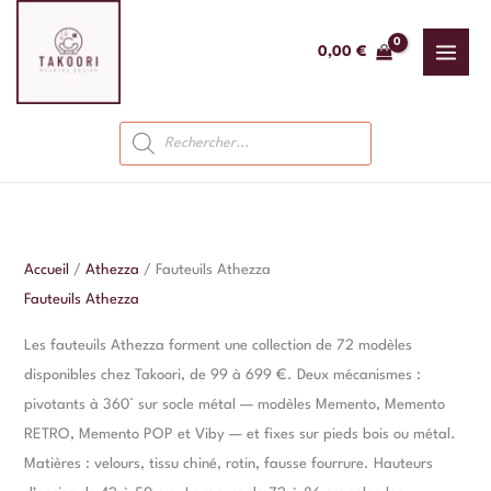
Aller
au
0,00
€
contenu
Recherche
de
produits
Accueil
/
Athezza
/ Fauteuils Athezza
Fauteuils Athezza
Les fauteuils Athezza forment une collection de 72 modèles
disponibles chez Takoori, de 99 à 699 €. Deux mécanismes :
pivotants à 360° sur socle métal — modèles Memento, Memento
RETRO, Memento POP et Viby — et fixes sur pieds bois ou métal.
Matières : velours, tissu chiné, rotin, fausse fourrure. Hauteurs