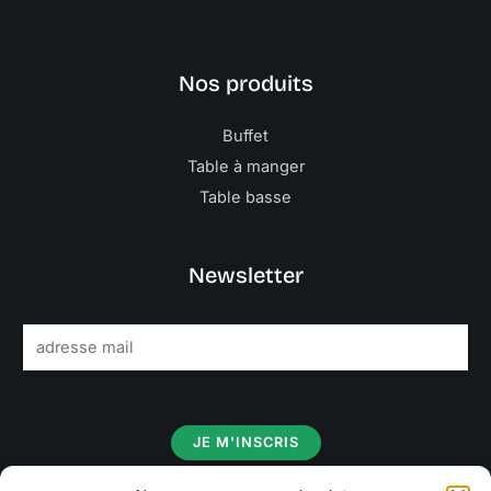
Nos produits
Buffet
Table à manger
Table basse
Newsletter
E
m
a
i
JE M'INSCRIS
l
*