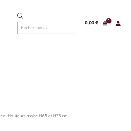
Recherche
de
produits
0,00
€
brée. Hauteurs assise H65 et H75 cm.