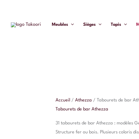
Aller
au
contenu
Meubles
Sièges
Tapis
M
Accueil
/
Athezza
/ Tabourets de bar At
Tabourets de bar Athezza
31 tabourets de bar Athezza : modèles Ge
Structure fer ou bois. Plusieurs coloris d