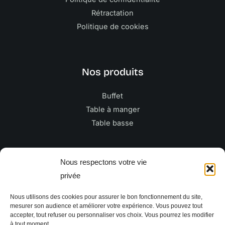
Rétractation
Politique de cookies
Nos produits
Buffet
Table à manger
Table basse
Newsletter
Nous respectons votre vie
privée
E
Nous utilisons des cookies pour assurer le bon fonctionnement du site,
m
mesurer son audience et améliorer votre expérience. Vous pouvez tout
a
accepter, tout refuser ou personnaliser vos choix. Vous pourrez les modifier
à tout moment.