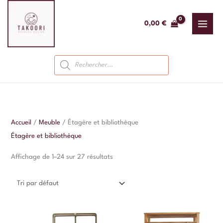
Aller
au
0,00
€
contenu
Recherche
de
produits
Accueil
/
Meuble
/ Étagère et bibliothèque
Étagère et bibliothèque
Affichage de 1–24 sur 27 résultats