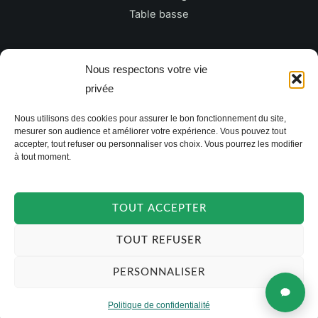
Table basse
Newsletter
Nous respectons votre vie
privée
E
Nous utilisons des cookies pour assurer le bon fonctionnement du site,
m
mesurer son audience et améliorer votre expérience. Vous pouvez tout
a
accepter, tout refuser ou personnaliser vos choix. Vous pourrez les modifier
à tout moment.
i
JE M'INSCRIS
l
*
TOUT ACCEPTER
TOUT REFUSER
PERSONNALISER
Politique de confidentialité
Copyright © 2026 TAKOORI.