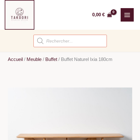
Aller
au
0,00
€
contenu
Recherche
de
produits
Accueil
/
Meuble
/
Buffet
/
Buffet Naturel Ixia 180cm