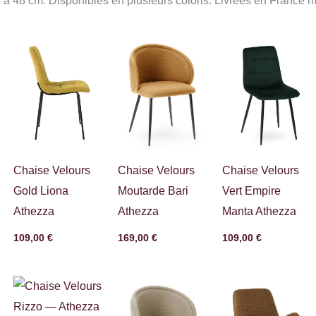
 à 48 cm. Disponibles en plusieurs coloris. Livrées en France m
Chaise Velours
Chaise Velours
Chaise Velours
Gold Liona
Moutarde Bari
Vert Empire
Athezza
Athezza
Manta Athezza
109,00
€
169,00
€
109,00
€