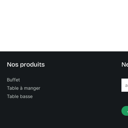
Nos produits
Ne
Buffet
E
Table à manger
m
Table basse
a
i
l
*