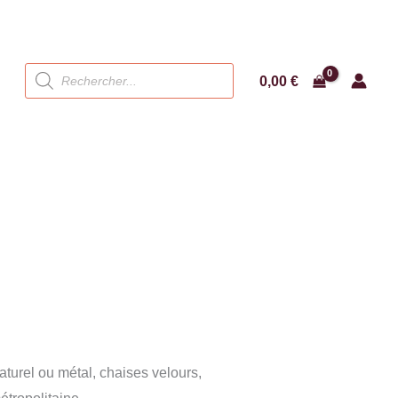
Recherche
0,00
€
de
produits
turel ou métal, chaises velours,