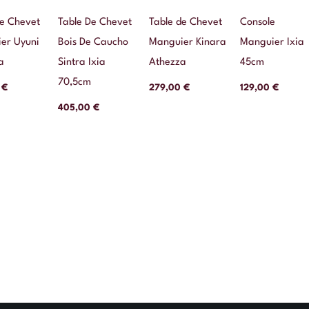
de Chevet
Table De Chevet
Table de Chevet
Console
er Uyuni
Bois De Caucho
Manguier Kinara
Manguier Ixia
a
Sintra Ixia
Athezza
45cm
70,5cm
0
€
279,00
€
129,00
€
405,00
€