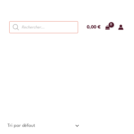
Recherche
0,00
€
de
produits