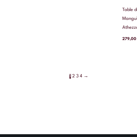
Table 
Mangui
Athezz
279,0
1
2
3
4
→