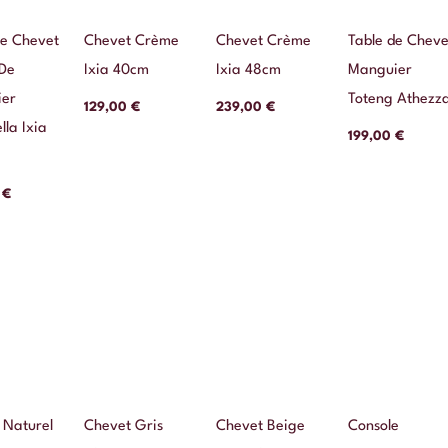
De Chevet
Chevet Crème
Chevet Crème
Table de Cheve
 De
Ixia 40cm
Ixia 48cm
Manguier
er
Toteng Athezz
129,00
€
239,00
€
la Ixia
199,00
€
0
€
 Naturel
Chevet Gris
Chevet Beige
Console