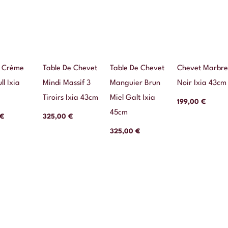
 Crème
Table De Chevet
Table De Chevet
Chevet Marbr
ll Ixia
Mindi Massif 3
Manguier Brun
Noir Ixia 43cm
Tiroirs Ixia 43cm
Miel Galt Ixia
199,00
€
45cm
€
325,00
€
325,00
€