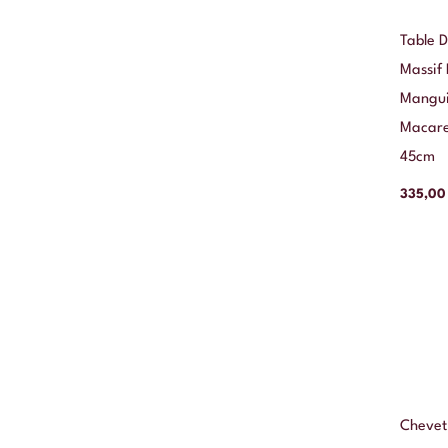
Table 
Massif
Mangui
Macarel
45cm
335,0
Chevet