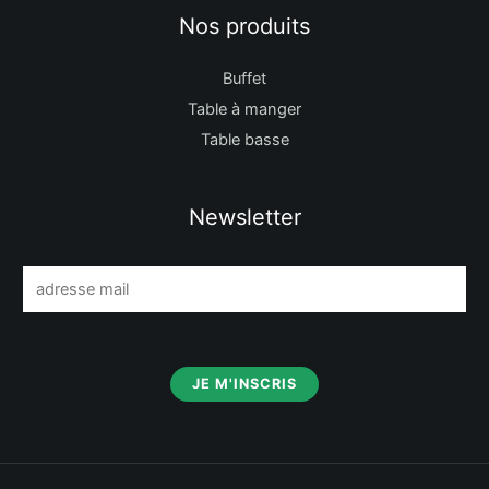
Nos produits
Buffet
Table à manger
Table basse
Newsletter
E
m
a
i
JE M'INSCRIS
l
*