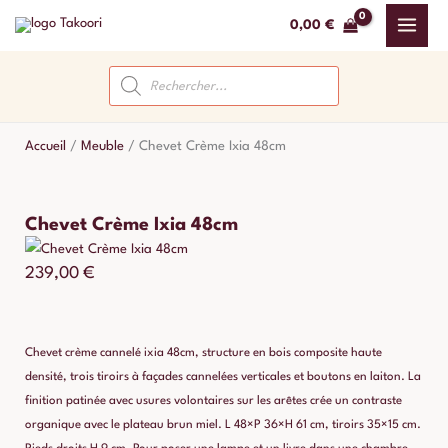
Aller
0,00
€
au
contenu
Recherche
de
produits
Accueil
/
Meuble
/
Chevet Crème Ixia 48cm
Chevet Crème Ixia 48cm
239,00
€
Chevet crème cannelé ixia 48cm, structure en bois composite haute
densité, trois tiroirs à façades cannelées verticales et boutons en laiton. La
finition patinée avec usures volontaires sur les arêtes crée un contraste
organique avec le plateau brun miel. L 48×P 36×H 61 cm, tiroirs 35×15 cm.