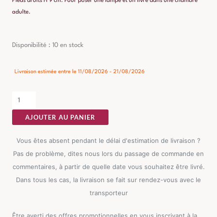
Pieds droits H 9 cm. Pour poser une lampe et un livre dans une chambre
adulte.
quantité
Disponibilité :
10 en stock
de
Chevet
Livraison estimée entre le 11/08/2026 - 21/08/2026
Crème
Ixia
48cm
AJOUTER AU PANIER
Vous êtes absent pendant le délai d'estimation de livraison ?
Pas de problème, dites nous lors du passage de commande en
commentaires, à partir de quelle date vous souhaitez être livré.
Dans tous les cas, la livraison se fait sur rendez-vous avec le
transporteur
Être averti des offres promotionnelles en vous inscrivant à la