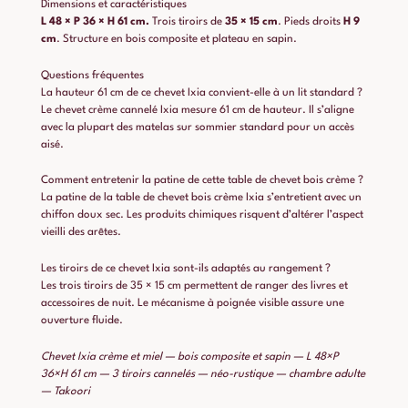
Dimensions et caractéristiques
L 48 × P 36 × H 61 cm.
Trois tiroirs de
35 × 15 cm
. Pieds droits
H 9
cm
. Structure en bois composite et plateau en sapin.
Questions fréquentes
La hauteur 61 cm de ce chevet Ixia convient-elle à un lit standard ?
Le chevet crème cannelé Ixia mesure 61 cm de hauteur. Il s’aligne
avec la plupart des matelas sur sommier standard pour un accès
aisé.
Comment entretenir la patine de cette table de chevet bois crème ?
La patine de la table de chevet bois crème Ixia s’entretient avec un
chiffon doux sec. Les produits chimiques risquent d’altérer l’aspect
vieilli des arêtes.
Les tiroirs de ce chevet Ixia sont-ils adaptés au rangement ?
Les trois tiroirs de 35 × 15 cm permettent de ranger des livres et
accessoires de nuit. Le mécanisme à poignée visible assure une
ouverture fluide.
Chevet Ixia crème et miel — bois composite et sapin — L 48×P
36×H 61 cm — 3 tiroirs cannelés — néo-rustique — chambre adulte
— Takoori