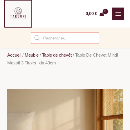
Aller
au
0,00
€
contenu
Recherche
de
produits
Accueil
/
Meuble
/
Table de chevêt
/
Table De Chevet Mindi
Massif 3 Tiroirs Ixia 43cm