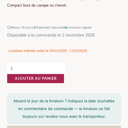
Compact bout de canape ou chevet.
Retour 14 jours
Paiement sécurisé
Livraison rapide
quantité
Disponible à la commande le 2 novembre 2026
de
Table
Livraison estimée entre le 03/11/2026 - 13/11/2026
De
Chevet
Mindi
AJOUTER AU PANIER
Massif
3
Tiroirs
Absent le jour de la livraison ? Indiquez la date souhaitée
Ixia
en commentaire de commande — la livraison se fait
43cm
toujours sur rendez-vous avec le transporteur.