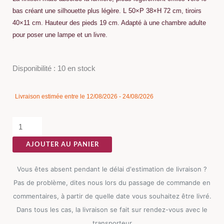
bas créant une silhouette plus légère. L 50×P 38×H 72 cm, tiroirs
40×11 cm. Hauteur des pieds 19 cm. Adapté à une chambre adulte
pour poser une lampe et un livre.
quantité
Disponibilité :
10 en stock
de
Chevet
Livraison estimée entre le 12/08/2026 - 24/08/2026
Bleu
Ixia
50cm
AJOUTER AU PANIER
Vous êtes absent pendant le délai d'estimation de livraison ?
Pas de problème, dites nous lors du passage de commande en
commentaires, à partir de quelle date vous souhaitez être livré.
Dans tous les cas, la livraison se fait sur rendez-vous avec le
transporteur