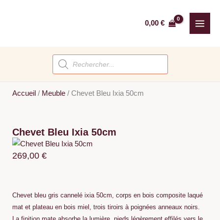
Aller
au
0,00
€
contenu
Recherche
de
produits
Accueil
/
Meuble
/
Chevet Bleu Ixia 50cm
Chevet Bleu Ixia 50cm
269,00
€
Chevet bleu gris cannelé ixia 50cm, corps en bois composite laqué
mat et plateau en bois miel, trois tiroirs à poignées anneaux noirs.
La finition mate absorbe la lumière, pieds légèrement effilés vers le