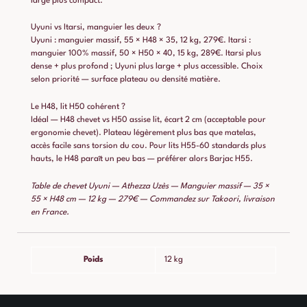
large plus compact.
Uyuni vs Itarsi, manguier les deux ?
Uyuni : manguier massif, 55 × H48 × 35, 12 kg, 279€. Itarsi :
manguier 100% massif, 50 × H50 × 40, 15 kg, 289€. Itarsi plus
dense + plus profond ; Uyuni plus large + plus accessible. Choix
selon priorité — surface plateau ou densité matière.
Le H48, lit H50 cohérent ?
Idéal — H48 chevet vs H50 assise lit, écart 2 cm (acceptable pour
ergonomie chevet). Plateau légèrement plus bas que matelas,
accès facile sans torsion du cou. Pour lits H55-60 standards plus
hauts, le H48 paraît un peu bas — préférer alors Barjac H55.
Table de chevet Uyuni — Athezza Uzès — Manguier massif — 35 ×
55 × H48 cm — 12 kg — 279€ — Commandez sur Takoori, livraison
en France.
Poids
12 kg