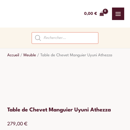
Aller
au
0,00
€
contenu
Recherche
de
produits
Accueil
/
Meuble
/
Table de Chevet Manguier Uyuni Athezza
Table de Chevet Manguier Uyuni Athezza
279,00
€