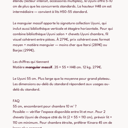
étendu (lecteur intensif, accessoires multiples), le Uyuni offre 5-10
cm de plus que les concurrents standards. La hauteur H48 cm est
intermédiaire — convient à lits H50-55 standard.
Le manguier massif apporte la signature collection Uyuni, qui
inclut aussi bibliothèque verticale et étagère horizontale. Pour qui
combine bibliothèque Uyuni salon + chevets Uyuni chambre, fil
visuel cohérent entre pièces. À 279€, prix cohérent avec format
moyen + matière manguier — moins cher que Itarsi (289€) ou
Barjac (299€).
Les chiffres qui tiennent
Matière
manguier massif
. 35 × 55 × H48 cm. 12 kg. 279€.
Le Uyuni 55 cm. Plus large que la moyenne pour grand plateau.
Les dimensions au-delà du standard répondent aux usages au-
delà du standard.
FAQ
55 cm, encombrant pour chambre 10 m² ?
Possible — vérifier l’espace disponible entre lit et mur. Pour 2
chevets Uyuni de chaque côté du lit (2 × 55 = 110 cm), prévoir lit +
110 cm minimum. Pour chambre étroite, préférer Kinara 45 cm de