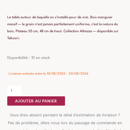
La table autour de laquelle on s’installe pour de vrai. Bois manguier
massif — le grain n’est jamais parfaitement uniforme, c’est la nature du
bois. Plateau 55 cm, 48 cm de haut. Collection Athezza — disponible sur
Takoori.
quantité
Disponibilité :
10 en stock
de
Table
Livraison estimée entre le 10/08/2026 - 20/08/2026
de
Chevet
Manguier
AJOUTER AU PANIER
Uyuni
Athezza
Vous êtes absent pendant le délai d'estimation de livraison ?
Pas de problème, dites nous lors du passage de commande en