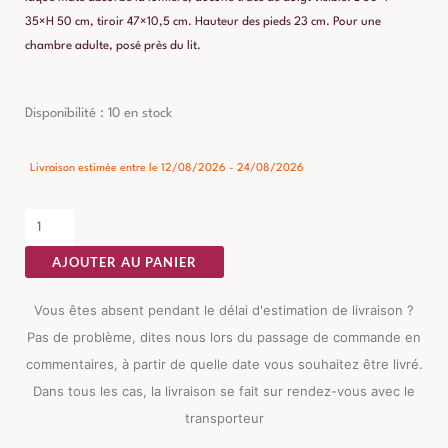
35×H 50 cm, tiroir 47×10,5 cm. Hauteur des pieds 23 cm. Pour une
chambre adulte, posé près du lit.
quantité
Disponibilité :
10 en stock
de
Chevet
Livraison estimée entre le 12/08/2026 - 24/08/2026
Vert
Push-
Pull
AJOUTER AU PANIER
Ixia
50cm
Vous êtes absent pendant le délai d'estimation de livraison ?
Pas de problème, dites nous lors du passage de commande en
commentaires, à partir de quelle date vous souhaitez être livré.
Dans tous les cas, la livraison se fait sur rendez-vous avec le
transporteur