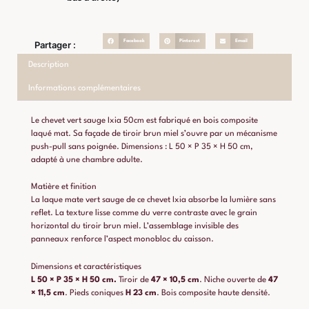
Facebook
Pinterest
Email
Partager :
Description
Informations complémentaires
Le chevet vert sauge Ixia 50cm est fabriqué en bois composite
laqué mat. Sa façade de tiroir brun miel s’ouvre par un mécanisme
push-pull sans poignée. Dimensions : L 50 × P 35 × H 50 cm,
adapté à une chambre adulte.
Matière et finition
La laque mate vert sauge de ce chevet Ixia absorbe la lumière sans
reflet. La texture lisse comme du verre contraste avec le grain
horizontal du tiroir brun miel. L’assemblage invisible des
panneaux renforce l’aspect monobloc du caisson.
Dimensions et caractéristiques
L 50 × P 35 × H 50 cm.
Tiroir de
47 × 10,5 cm
. Niche ouverte de
47
× 11,5 cm
. Pieds coniques
H 23 cm
. Bois composite haute densité.