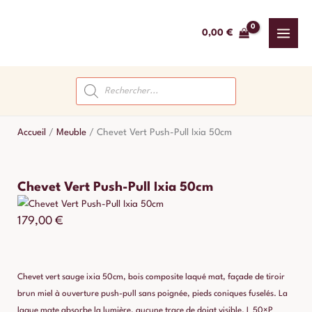
Aller
au
0,00
€
contenu
Recherche
de
produits
Accueil
/
Meuble
/
Chevet Vert Push-Pull Ixia 50cm
Chevet Vert Push-Pull Ixia 50cm
179,00
€
Chevet vert sauge ixia 50cm, bois composite laqué mat, façade de tiroir
brun miel à ouverture push-pull sans poignée, pieds coniques fuselés. La
laque mate absorbe la lumière, aucune trace de doigt visible. L 50×P