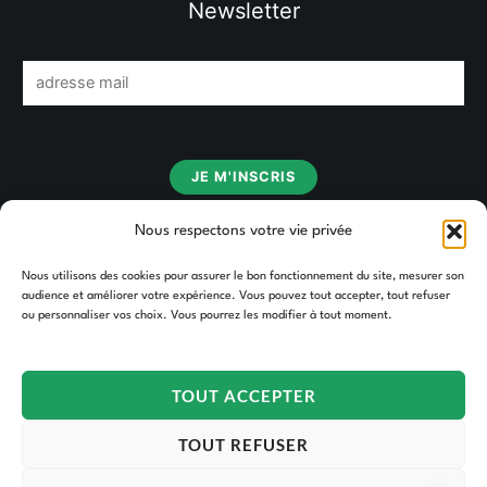
Newsletter
E
m
a
i
JE M'INSCRIS
l
*
Nous respectons votre vie privée
Nous utilisons des cookies pour assurer le bon fonctionnement du site, mesurer son
audience et améliorer votre expérience. Vous pouvez tout accepter, tout refuser
ou personnaliser vos choix. Vous pourrez les modifier à tout moment.
TOUT ACCEPTER
Copyright © 2026 TAKOORI.
TOUT REFUSER