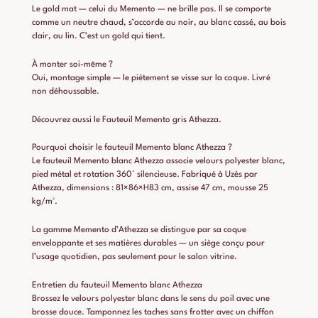
Le gold mat — celui du Memento — ne brille pas. Il se comporte
comme un neutre chaud, s’accorde au noir, au blanc cassé, au bois
clair, au lin. C’est un gold qui tient.
À monter soi-même ?
Oui, montage simple — le piètement se visse sur la coque. Livré
non déhoussable.
Découvrez aussi le
Fauteuil Memento gris Athezza
.
Pourquoi choisir le fauteuil Memento blanc Athezza ?
Le fauteuil Memento blanc Athezza associe velours polyester blanc,
pied métal et rotation 360° silencieuse. Fabriqué à Uzès par
Athezza, dimensions : 81×86×H83 cm, assise 47 cm, mousse 25
kg/m³.
La gamme Memento d’Athezza se distingue par sa coque
enveloppante et ses matières durables — un siège conçu pour
l’usage quotidien, pas seulement pour le salon vitrine.
Entretien du fauteuil Memento blanc Athezza
Brossez le velours polyester blanc dans le sens du poil avec une
brosse douce. Tamponnez les taches sans frotter avec un chiffon