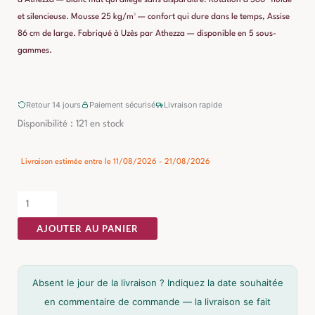
et silencieuse. Mousse 25 kg/m³ — confort qui dure dans le temps, Assise
86 cm de large. Fabriqué à Uzès par Athezza — disponible en 5 sous-
gammes.
Retour 14 jours
Paiement sécurisé
Livraison rapide
quantité
Disponibilité :
121 en stock
de
Fauteuil
Livraison estimée entre le 11/08/2026 - 21/08/2026
Pivotant
Velours
Blanc
AJOUTER AU PANIER
Memento
Athezza
Absent le jour de la livraison ? Indiquez la date souhaitée
en commentaire de commande — la livraison se fait