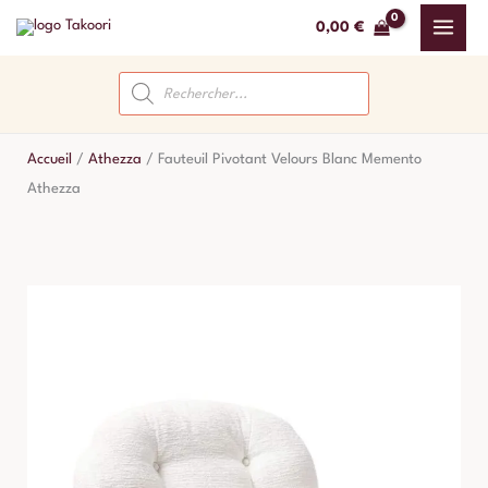
Aller
0,00
€
au
contenu
Recherche
de
produits
Accueil
/
Athezza
/
Fauteuil Pivotant Velours Blanc Memento
Athezza