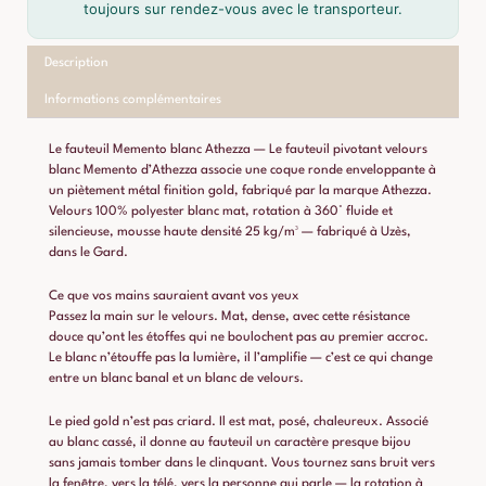
toujours sur rendez-vous avec le transporteur.
Description
Informations complémentaires
Le fauteuil Memento blanc Athezza — Le fauteuil pivotant velours
blanc Memento d’Athezza associe une coque ronde enveloppante à
un piètement métal finition gold, fabriqué par
la marque Athezza
.
Velours 100% polyester blanc mat, rotation à 360° fluide et
silencieuse, mousse haute densité 25 kg/m³ — fabriqué à Uzès,
dans le Gard.
Ce que vos mains sauraient avant vos yeux
Passez la main sur le velours. Mat, dense, avec cette résistance
douce qu’ont les étoffes qui ne boulochent pas au premier accroc.
Le blanc n’étouffe pas la lumière, il l’amplifie — c’est ce qui change
entre un blanc banal et un blanc de velours.
Le pied gold n’est pas criard. Il est mat, posé, chaleureux. Associé
au blanc cassé, il donne au fauteuil un caractère presque bijou
sans jamais tomber dans le clinquant. Vous tournez sans bruit vers
la fenêtre, vers la télé, vers la personne qui parle — la rotation à