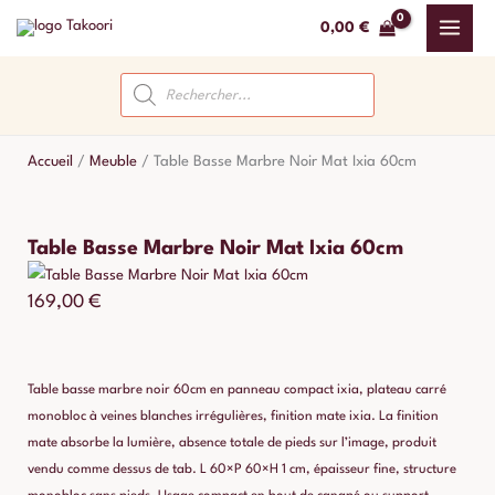
Aller
0,00
€
au
contenu
Recherche
de
produits
Accueil
/
Meuble
/
Table Basse Marbre Noir Mat Ixia 60cm
Table Basse Marbre Noir Mat Ixia 60cm
169,00
€
Table basse marbre noir 60cm en panneau compact ixia, plateau carré
monobloc à veines blanches irrégulières, finition mate ixia. La finition
mate absorbe la lumière, absence totale de pieds sur l’image, produit
vendu comme dessus de tab. L 60×P 60×H 1 cm, épaisseur fine, structure