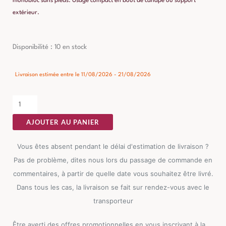
monobloc sans pieds. Usage compact en bout de canapé ou support
extérieur.
quantité
Disponibilité :
10 en stock
de
Table
Livraison estimée entre le 11/08/2026 - 21/08/2026
Basse
Marbre
Noir
AJOUTER AU PANIER
Mat
Ixia
Vous êtes absent pendant le délai d'estimation de livraison ?
60cm
Pas de problème, dites nous lors du passage de commande en
commentaires, à partir de quelle date vous souhaitez être livré.
Dans tous les cas, la livraison se fait sur rendez-vous avec le
transporteur
Être averti des offres promotionnelles en vous inscrivant à la