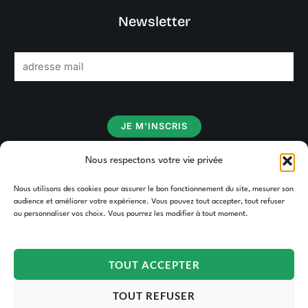
Newsletter
E
m
a
i
JE M'INSCRIS
l
*
Nous respectons votre vie privée
Nous utilisons des cookies pour assurer le bon fonctionnement du site, mesurer son
audience et améliorer votre expérience. Vous pouvez tout accepter, tout refuser
ou personnaliser vos choix. Vous pourrez les modifier à tout moment.
TOUT ACCEPTER
Copyright © 2026 TAKOORI.
TOUT REFUSER