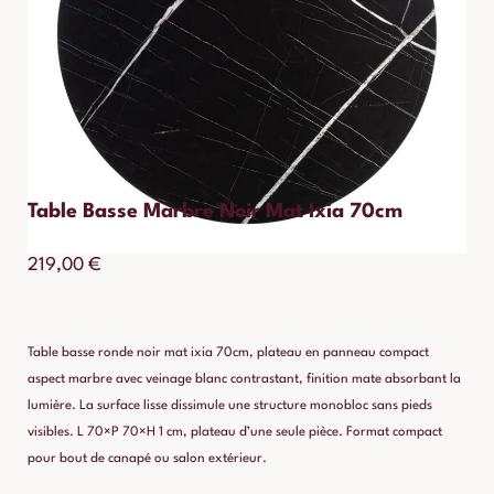
Table Basse Marbre Noir Mat Ixia 70cm
219,00
€
Table basse ronde noir mat ixia 70cm, plateau en panneau compact
aspect marbre avec veinage blanc contrastant, finition mate absorbant la
lumière. La surface lisse dissimule une structure monobloc sans pieds
visibles. L 70×P 70×H 1 cm, plateau d’une seule pièce. Format compact
pour bout de canapé ou salon extérieur.