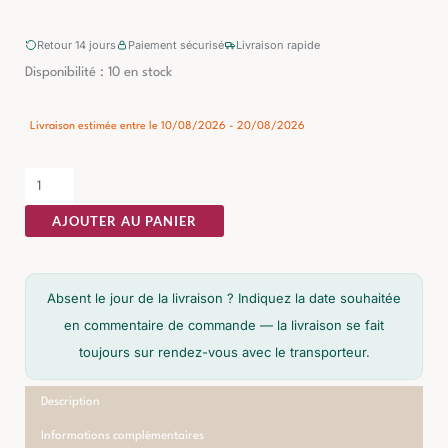
Retour 14 jours
Paiement sécurisé
Livraison rapide
quantité
Disponibilité :
10 en stock
de
Table
Livraison estimée entre le 10/08/2026 - 20/08/2026
Basse
Marbre
Noir
AJOUTER AU PANIER
Mat
Ixia
70cm
Absent le jour de la livraison ? Indiquez la date souhaitée
en commentaire de commande — la livraison se fait
toujours sur rendez-vous avec le transporteur.
Description
Informations complémentaires