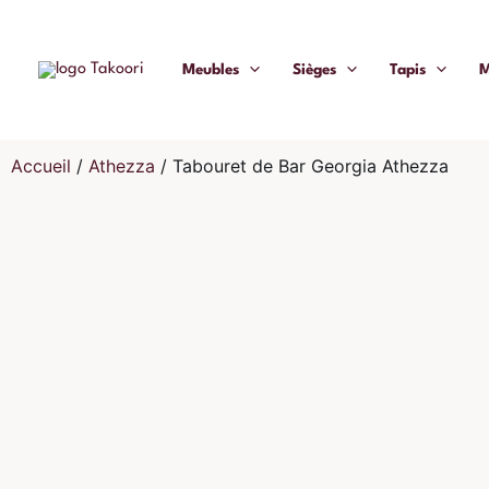
Aller
au
Meubles
Sièges
Tapis
M
contenu
Accueil
/
Athezza
/
Tabouret de Bar Georgia Athezza