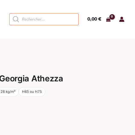
Recherche
0,00
€
de
produits
 Georgia Athezza
 28 kg/m³
H65 ou H75