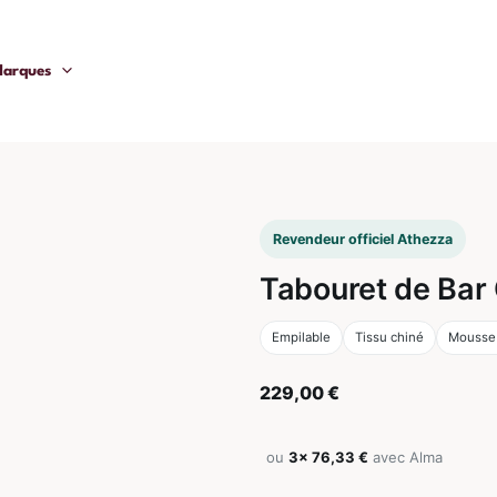
arques
Revendeur officiel Athezza
Tabouret de Bar
Empilable
Tissu chiné
Mousse
229,00
€
ou
3× 76,33 €
avec Alma