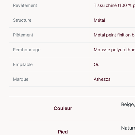
Revêtement
Tissu chiné (100 % p
Structure
Métal
Piètement
Métal peint finition 
Rembourrage
Mousse polyuréthan
Empilable
Oui
Marque
Athezza
Beige
Couleur
Natur
Pied