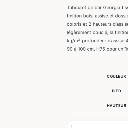
Tabouret de bar Georgia tiss
finition bois, assise et dos
coloris et 2 hauteurs d’assis
légèrement bouclé, la finiti
kg/m³, profondeur d’assise 
90 à 100 cm, H75 pour un îl
quantité
COULEUR
de
Tabouret
PIED
de
Bar
HAUTEUR
Georgia
Athezza