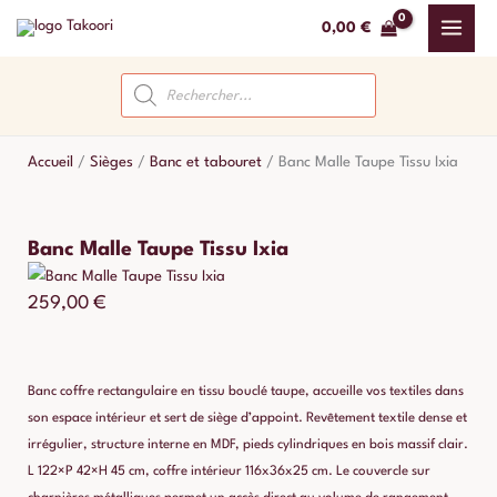
Aller
0,00
€
au
contenu
Recherche
de
produits
Accueil
/
Sièges
/
Banc et tabouret
/
Banc Malle Taupe Tissu Ixia
Banc Malle Taupe Tissu Ixia
259,00
€
Banc coffre rectangulaire en tissu bouclé taupe, accueille vos textiles dans
son espace intérieur et sert de siège d’appoint. Revêtement textile dense et
irrégulier, structure interne en MDF, pieds cylindriques en bois massif clair.
L 122×P 42×H 45 cm, coffre intérieur 116x36x25 cm. Le couvercle sur