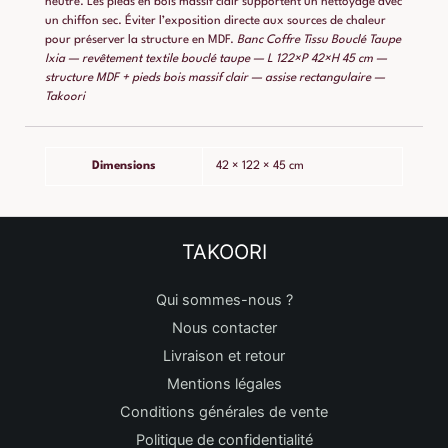
neutre. Les pieds en bois massif clair supportent un nettoyage avec
un chiffon sec. Éviter l’exposition directe aux sources de chaleur
pour préserver la structure en MDF.
Banc Coffre Tissu Bouclé Taupe
Ixia — revêtement textile bouclé taupe — L 122×P 42×H 45 cm —
structure MDF + pieds bois massif clair — assise rectangulaire —
Takoori
Dimensions
42 × 122 × 45 cm
TAKOORI
Qui sommes-nous ?
Nous contacter
Livraison et retour
Mentions légales
Conditions générales de vente
Politique de confidentialité