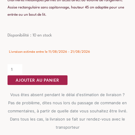
charnières métalliques permet un accès direct au volume de rangement.
Assise rectangulaire sans capitonnage, hauteur 45 cm adaptée pour une
entrée ou un bout de lit.
quantité
Disponibilité :
10 en stock
de
Banc
Livraison estimée entre le 11/08/2026 - 21/08/2026
Malle
Taupe
Tissu
AJOUTER AU PANIER
Ixia
Vous êtes absent pendant le délai d'estimation de livraison ?
Pas de problème, dites nous lors du passage de commande en
commentaires, à partir de quelle date vous souhaitez être livré.
Dans tous les cas, la livraison se fait sur rendez-vous avec le
transporteur