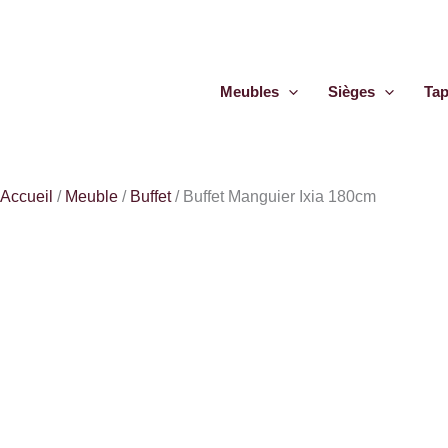
Aller
quantité
au
de
contenu
Buffet
Meubles
Sièges
Tap
Manguier
Ixia
180cm
Accueil
/
Meuble
/
Buffet
/
Buffet Manguier Ixia 180cm