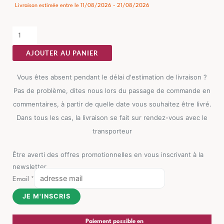
Canapé
Livraison estimée entre le 11/08/2026 - 21/08/2026
2
Places
Crème
AJOUTER AU PANIER
Tissu-
Bois
Vous êtes absent pendant le délai d'estimation de livraison ?
Ixia
Pas de problème, dites nous lors du passage de commande en
165
commentaires, à partir de quelle date vous souhaitez être livré.
cm
Dans tous les cas, la livraison se fait sur rendez-vous avec le
transporteur
Être averti des offres promotionnelles en vous inscrivant à la
newsletter
Email
*
JE M'INSCRIS
Paiement possible en