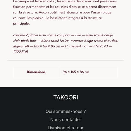
Le canapé est livré en colis ; les coussins de dossier sont posés sans
fixation permanente et les coussins d’assise se placent directement
sur la structure. Aucun outil n’est nécessaire pour l’assemblage
courant, les pieds ou la base étant intégrés à la structure
principale.
canapé 2 places tissu crème compact — Ixia — tissu tramé beige
clair pieds bois — blanc cassé ivoire, nuances beige crème chaudes,
légers refl — 165 × 96 × 86 cm — H. assise 47 cm — EN12520 —
1299 EUR
Dimensions
96 × 165 × 86 cm
TAKOORI
Qui sommes-nous ?
Nous contacter
Livraison et retour