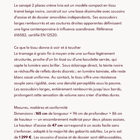
Le canapé 2 places crème Ixia est un modèle compact en tissu
tramé beige ivoire, construit sur une base dissimulée avec coussins
d’assise et de dossier amovibles indépendants. Ses accoudoirs
larges rembourrés et ses coutures droites apparentes définissent
une ligne contemporaine à influence scandinave. Référence
616582, certifié EN 12520.
Ce que le tissu donne à voir et à toucher
Le tramage à grain fin à moyen crée une surface légèrement
structurée, proche d’un lin tissé ou d’une bouclette serrée, qui
capte la lumière sans briller. Sous éclairage direct, la teinte ivoire
se réchauffe de reflets dorés discrets ; en lumière tamisée, elle reste
blanc cassé uniforme. Au contact, le tissu offre une résistance
souple sans rigidité, avec une densité perceptible sous la paume.
Les accoudoirs larges, entièrement rembourrés jusqu’aux bords,
prolongent cette sensation de volume sans créer d’arêtes dures.
Mesures, matières et conformité
Dimensions :
165 cm
de longueur × 96 cm de profondeur × 86 cm
de hauteur — un encombrement maîtrisé pour deux places assises.
La hauteur d’assise de
47 cm
correspond à un accès facile sans
s’enfoncer, adapté à la majorité des gabarits adultes. Le prix est
de
1 299 €
. Les coussins d’assise et de dossier sont déhoussables,