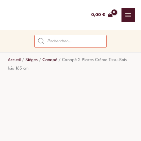
Aller
au
0,00
€
contenu
Recherche
de
produits
Accueil
/
Sièges
/
Canapé
/
Canapé 2 Places Crème Tissu-Bois
Ixia 165 cm