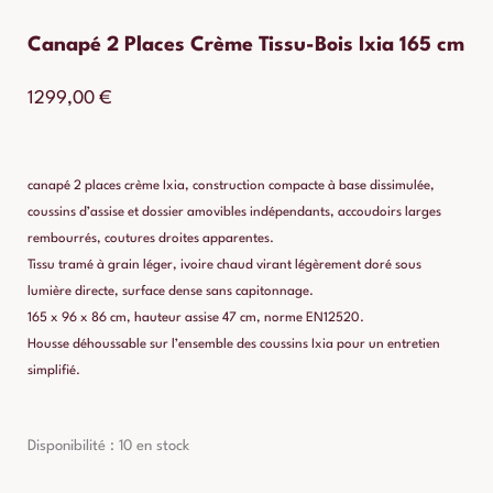
Canapé 2 Places Crème Tissu-Bois Ixia 165 cm
1299,00
€
canapé 2 places crème Ixia, construction compacte à base dissimulée,
coussins d’assise et dossier amovibles indépendants, accoudoirs larges
rembourrés, coutures droites apparentes.
Tissu tramé à grain léger, ivoire chaud virant légèrement doré sous
lumière directe, surface dense sans capitonnage.
165 x 96 x 86 cm, hauteur assise 47 cm, norme EN12520.
Housse déhoussable sur l’ensemble des coussins Ixia pour un entretien
simplifié.
quantité
Disponibilité :
10 en stock
de