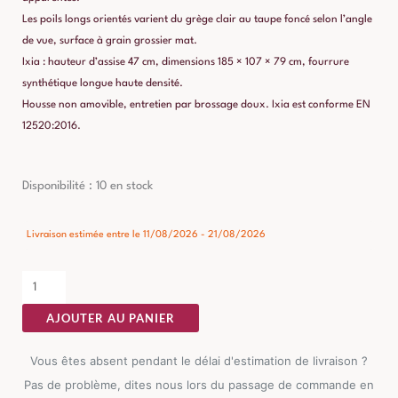
Les poils longs orientés varient du grège clair au taupe foncé selon l’angle
de vue, surface à grain grossier mat.
Ixia : hauteur d’assise 47 cm, dimensions 185 × 107 × 79 cm, fourrure
synthétique longue haute densité.
Housse non amovible, entretien par brossage doux. Ixia est conforme EN
12520:2016.
quantité
Disponibilité :
10 en stock
de
Canapé
Livraison estimée entre le 11/08/2026 - 21/08/2026
2
Places
Taupe
AJOUTER AU PANIER
Étoffe
Ixia
Vous êtes absent pendant le délai d'estimation de livraison ?
Pas de problème, dites nous lors du passage de commande en