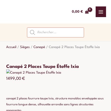
Aller
au
0,00
€
contenu
Recherche
de
produits
Accueil
/
Sièges
/
Canapé
/
Canapé 2 Places Taupe Étoffe Ixia
Canapé 2 Places Taupe Étoffe Ixia
1499,00
€
canapé 2 places fourrure taupe Ixia, structure monobloc enveloppée sous
fourrure longue dense, silhouette arrondie sans lignes structurées
apparentes.