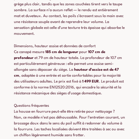
grège plus clair, tandis que les zones couchées tirent vers le taupe
sombre. La surface n’a aucun reflet — le rendu est entièrement
mat et duveteux. Au contact, les poils s’écrasent sous la main avec
une résistance souple avant de reprendre leur volume. La
sensation globale est celle d’une texture très épaisse qui absorbe le
mouvement.
Dimensions, hauteur assise et données de confort
Ce canapé mesure
185 cm de longueur
pour
107 cm de
profondeur
et 79 cm de hauteur totale. La profondeur de 107 cm
est particulièrement généreuse : elle permet une assise semi-
allongée sans dépasser du siège. La
hauteur d’assise est de 47
cm
, adaptée à une entrée et sortie confortables pour la majorité
des utilisateurs adultes. Le prix est fixé à
1 499 EUR
. Le produit est
conforme à la norme EN12520:2016, qui encadre la sécurité et la
résistance mécanique des sièges d’usage domestique.
Questions fréquentes
La housse en fourrure peut-elle être retirée pour nettoyage ?
Non, ce modèle n’est pas déhoussable. Pour l’entretien courant, un
brossage doux dans le sens du poil suffit à redonner du volume à
la fourrure. Les taches localisées doivent être traitées à sec ou avec
un chiffon légèrement humide sans frotter.