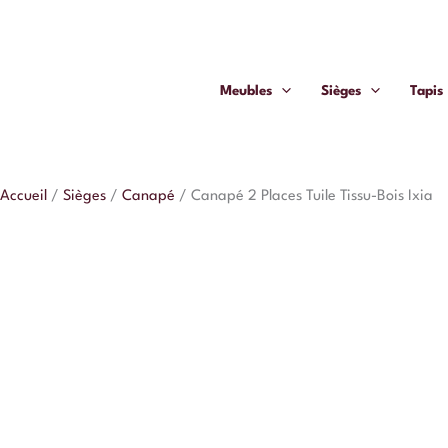
Aller
quantité
au
de
contenu
Canapé
Meubles
Sièges
Tapis
2
Places
Tuile
Tissu-
Accueil
/
Sièges
/
Canapé
/
Canapé 2 Places Tuile Tissu-Bois Ixia
Bois
Ixia