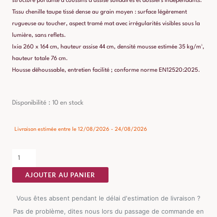
structure portante à coussins d’assise solidaires et dossiers indépendants.
Tissu chenille taupe tissé dense au grain moyen : surface légèrement
rugueuse au toucher, aspect tramé mat avec irrégularités visibles sous la
lumière, sans reflets.
Ixia 260 x 164 cm, hauteur assise 44 cm, densité mousse estimée 35 kg/m³,
hauteur totale 76 cm.
Housse déhoussable, entretien facilité ; conforme norme EN12520:2025.
quantité
Disponibilité :
10 en stock
de
Chaise
Livraison estimée entre le 12/08/2026 - 24/08/2026
Longue
Canapé
Gauche/Droite
AJOUTER AU PANIER
Ixia
Vous êtes absent pendant le délai d'estimation de livraison ?
Pas de problème, dites nous lors du passage de commande en