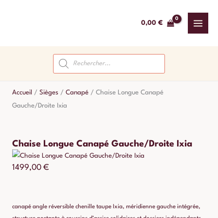
Aller
au
0,00
€
contenu
Recherche
de
produits
Accueil
/
Sièges
/
Canapé
/
Chaise Longue Canapé
Gauche/Droite Ixia
Chaise Longue Canapé Gauche/Droite Ixia
1499,00
€
canapé angle réversible chenille taupe Ixia, méridienne gauche intégrée,