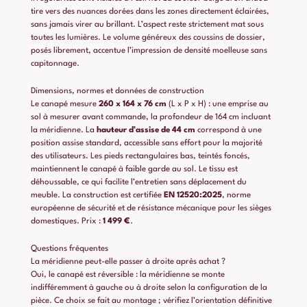
tire vers des nuances dorées dans les zones directement éclairées,
sans jamais virer au brillant. L’aspect reste strictement mat sous
toutes les lumières. Le volume généreux des coussins de dossier,
posés librement, accentue l’impression de densité moelleuse sans
capitonnage.
Dimensions, normes et données de construction
Le canapé mesure
260 x 164 x 76 cm
(L x P x H) : une emprise au
sol à mesurer avant commande, la profondeur de 164 cm incluant
la méridienne. La
hauteur d’assise de 44 cm
correspond à une
position assise standard, accessible sans effort pour la majorité
des utilisateurs. Les pieds rectangulaires bas, teintés foncés,
maintiennent le canapé à faible garde au sol. Le tissu est
déhoussable, ce qui facilite l’entretien sans déplacement du
meuble. La construction est certifiée
EN 12520:2025
, norme
européenne de sécurité et de résistance mécanique pour les sièges
domestiques. Prix :
1 499 €
.
Questions fréquentes
La méridienne peut-elle passer à droite après achat ?
Oui, le canapé est réversible : la méridienne se monte
indifféremment à gauche ou à droite selon la configuration de la
pièce. Ce choix se fait au montage ; vérifiez l’orientation définitive