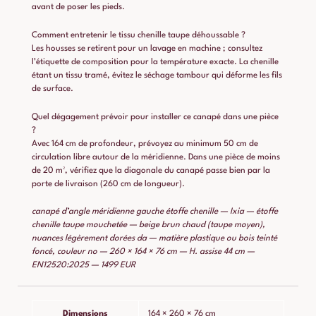
avant de poser les pieds.
Comment entretenir le tissu chenille taupe déhoussable ?
Les housses se retirent pour un lavage en machine ; consultez
l’étiquette de composition pour la température exacte. La chenille
étant un tissu tramé, évitez le séchage tambour qui déforme les fils
de surface.
Quel dégagement prévoir pour installer ce canapé dans une pièce
?
Avec 164 cm de profondeur, prévoyez au minimum 50 cm de
circulation libre autour de la méridienne. Dans une pièce de moins
de 20 m², vérifiez que la diagonale du canapé passe bien par la
porte de livraison (260 cm de longueur).
canapé d’angle méridienne gauche étoffe chenille — Ixia — étoffe
chenille taupe mouchetée — beige brun chaud (taupe moyen),
nuances légèrement dorées da — matière plastique ou bois teinté
foncé, couleur no — 260 × 164 × 76 cm — H. assise 44 cm —
EN12520:2025 — 1499 EUR
Dimensions
164 × 260 × 76 cm