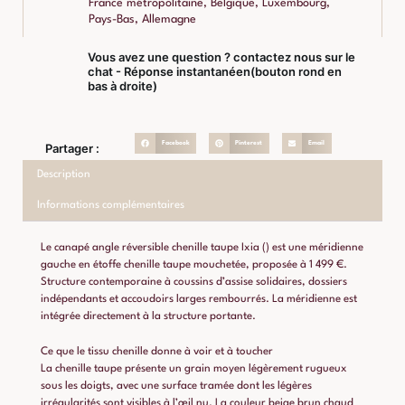
France métropolitaine, Belgique, Luxembourg,
Pays-Bas, Allemagne
Vous avez une question ? contactez nous sur le
chat - Réponse instantanéen(bouton rond en
bas à droite)
Facebook
Pinterest
Email
Partager :
Description
Informations complémentaires
Le canapé angle réversible chenille taupe Ixia () est une méridienne
gauche en étoffe chenille taupe mouchetée, proposée à 1 499 €.
Structure contemporaine à coussins d’assise solidaires, dossiers
indépendants et accoudoirs larges rembourrés. La méridienne est
intégrée directement à la structure portante.
Ce que le tissu chenille donne à voir et à toucher
La chenille taupe présente un grain moyen légèrement rugueux
sous les doigts, avec une surface tramée dont les légères
irrégularités sont visibles à l’œil nu. La couleur beige brun chaud