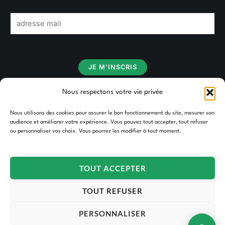
E
m
a
i
JE M'INSCRIS
l
*
Nous respectons votre vie privée
Nous utilisons des cookies pour assurer le bon fonctionnement du site, mesurer son
audience et améliorer votre expérience. Vous pouvez tout accepter, tout refuser
ou personnaliser vos choix. Vous pourrez les modifier à tout moment.
TOUT ACCEPTER
Copyright © 2026 TAKOORI.
TOUT REFUSER
PERSONNALISER