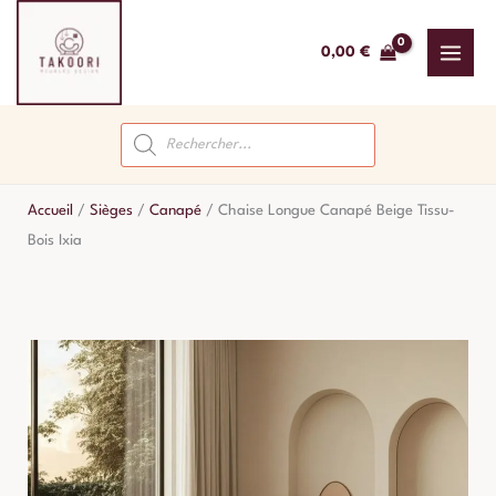
Aller
au
0,00
€
contenu
Recherche
de
produits
Accueil
/
Sièges
/
Canapé
/
Chaise Longue Canapé Beige Tissu-
Bois Ixia