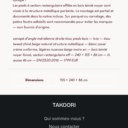
canapé ?
Les pieds à section rectangulaire effilée en bois teinté noyer sont
vissés à la structure métallique portante. Le montage est partiel et
documenté dans la notice incluse. Sur parquet ou carrelage, des
patins feutre adhésifs sont recommandés pour éviter les marques
— non fournis d’origine.
canapé d’angle méridienne droite tissu pieds bois — Ixia — tissu
tweed chiné beige naturel structure métallique — blanc cassé
crème uniforme, légères nuances beige ivoire en — bois teinté
noyer foncé, section rectangulaire eff — 240 × 155 × 86 cm — H.
assise 46 cm — EN12520:2016 — 1799 EUR
Dimensions
155 × 240 × 86 cm
TAKOORI
Qui sommes-nous ?
Nous contacter