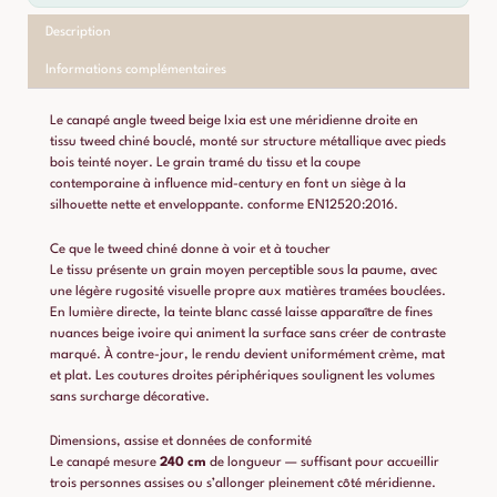
Description
Informations complémentaires
Le canapé angle tweed beige Ixia est une méridienne droite en
tissu tweed chiné bouclé, monté sur structure métallique avec pieds
bois teinté noyer. Le grain tramé du tissu et la coupe
contemporaine à influence mid-century en font un siège à la
silhouette nette et enveloppante. conforme EN12520:2016.
Ce que le tweed chiné donne à voir et à toucher
Le tissu présente un grain moyen perceptible sous la paume, avec
une légère rugosité visuelle propre aux matières tramées bouclées.
En lumière directe, la teinte blanc cassé laisse apparaître de fines
nuances beige ivoire qui animent la surface sans créer de contraste
marqué. À contre-jour, le rendu devient uniformément crème, mat
et plat. Les coutures droites périphériques soulignent les volumes
sans surcharge décorative.
Dimensions, assise et données de conformité
Le canapé mesure
240 cm
de longueur — suffisant pour accueillir
trois personnes assises ou s’allonger pleinement côté méridienne.