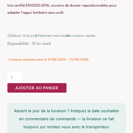
Ixia certifié EN12520:2016, coussins de dossier repositionnables pour
adapter l’appui lombaire sans outil.
Retour 14 jours
Paiement sécurisé
Livraison rapide
quantité
Disponibilité :
10 en stock
de
Chaise
Livraison estimée entre le 11/08/2026 - 21/08/2026
Longue
Canapé
Beige
AJOUTER AU PANIER
Tissu-
Bois
Ixia
Absent le jour de la livraison ? Indiquez la date souhaitée
en commentaire de commande — la livraison se fait
toujours sur rendez-vous avec le transporteur.