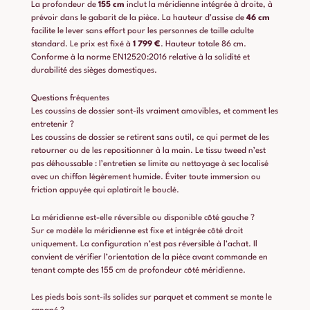
La profondeur de
155 cm
inclut la méridienne intégrée à droite, à
prévoir dans le gabarit de la pièce. La hauteur d’assise de
46 cm
facilite le lever sans effort pour les personnes de taille adulte
standard. Le prix est fixé à
1 799 €
. Hauteur totale 86 cm.
Conforme à la norme EN12520:2016 relative à la solidité et
durabilité des sièges domestiques.
Questions fréquentes
Les coussins de dossier sont-ils vraiment amovibles, et comment les
entretenir ?
Les coussins de dossier se retirent sans outil, ce qui permet de les
retourner ou de les repositionner à la main. Le tissu tweed n’est
pas déhoussable : l’entretien se limite au nettoyage à sec localisé
avec un chiffon légèrement humide. Éviter toute immersion ou
friction appuyée qui aplatirait le bouclé.
La méridienne est-elle réversible ou disponible côté gauche ?
Sur ce modèle la méridienne est fixe et intégrée côté droit
uniquement. La configuration n’est pas réversible à l’achat. Il
convient de vérifier l’orientation de la pièce avant commande en
tenant compte des 155 cm de profondeur côté méridienne.
Les pieds bois sont-ils solides sur parquet et comment se monte le