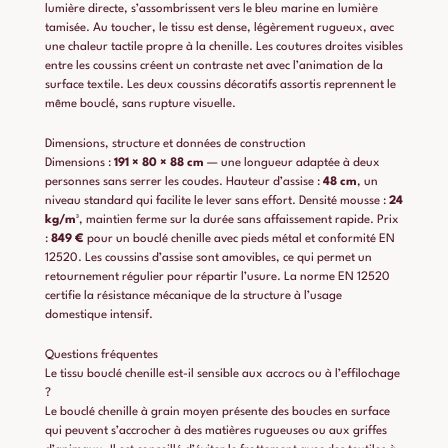
lumière directe, s’assombrissent vers le bleu marine en lumière
tamisée. Au toucher, le tissu est dense, légèrement rugueux, avec
une chaleur tactile propre à la chenille. Les coutures droites visibles
entre les coussins créent un contraste net avec l’animation de la
surface textile. Les deux coussins décoratifs assortis reprennent le
même bouclé, sans rupture visuelle.
Dimensions, structure et données de construction
Dimensions :
191 × 80 × 88 cm
— une longueur adaptée à deux
personnes sans serrer les coudes. Hauteur d’assise :
48 cm
, un
niveau standard qui facilite le lever sans effort. Densité mousse :
24
kg/m³
, maintien ferme sur la durée sans affaissement rapide. Prix
:
849 €
pour un bouclé chenille avec pieds métal et conformité EN
12520. Les coussins d’assise sont amovibles, ce qui permet un
retournement régulier pour répartir l’usure. La norme EN 12520
certifie la résistance mécanique de la structure à l’usage
domestique intensif.
Questions fréquentes
Le tissu bouclé chenille est-il sensible aux accrocs ou à l’effilochage
?
Le bouclé chenille à grain moyen présente des boucles en surface
qui peuvent s’accrocher à des matières rugueuses ou aux griffes