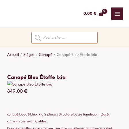
Aller
au
0,00
€
contenu
Recherche
de
produits
Accueil
/
Sièges
/
Canapé
/
Canapé Bleu Étoffe Ixia
Canapé Bleu Étoffe Ixia
849,00
€
canapé bouclé bleu ixia 2 places, structure basse bandeau intégré,
coussins assise amovibles.
Bouclé chenille à grain moyen : surface visuellement animée en relief