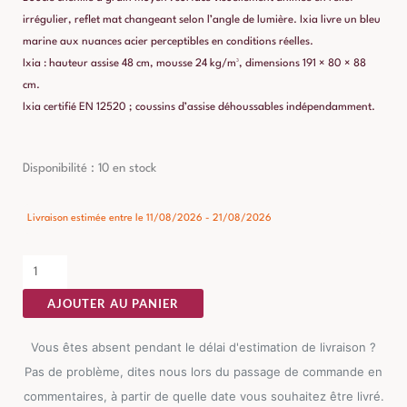
irrégulier, reflet mat changeant selon l’angle de lumière. Ixia livre un bleu
marine aux nuances acier perceptibles en conditions réelles.
Ixia : hauteur assise 48 cm, mousse 24 kg/m³, dimensions 191 × 80 × 88
cm.
Ixia certifié EN 12520 ; coussins d’assise déhoussables indépendamment.
quantité
Disponibilité :
10 en stock
de
Canapé
Livraison estimée entre le 11/08/2026 - 21/08/2026
Bleu
Étoffe
Ixia
AJOUTER AU PANIER
Vous êtes absent pendant le délai d'estimation de livraison ?
Pas de problème, dites nous lors du passage de commande en
commentaires, à partir de quelle date vous souhaitez être livré.