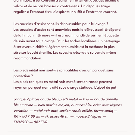
d’animaux. Il est conseillé d’éviter le frottement avec des textiles à
velcro et de ne pas brosser à contre-sens. Un dépoussiérage
régulier à l’embout tissu d’aspirateur suffit à l’entretien courant.
Les coussins d’assise sont-ils déhoussables pour le lavage ?
Les coussins d’assise sont amovibles mais la déhoussabilité dépend
de la finition intérieure — il est recommandé de vérifier l’étiquette
de soin avant tout lavage. Pour les taches localisées, un nettoyage
à sec avec un chiffon légèrement humide est la méthode la plus
sûre sur bouclé chenille. Les coussins décoratifs suivent la même
recommandation.
Les pieds métal noir sont-ils compatibles avec un parquet sans
protection ?
Les pieds coniques en métal noir mat à section ronde peuvent
rayer un parquet non traité sous charge statique. L’ajout de pat
canapé 2 places bouclé bleu pieds métal — Ixia — bouclé chenille
bleu marine — bleu marine moyen, nuances bleu acier avec légères
variation — métal noir mat, section ronde effilée, forme coniq —
191 × 80 × 88 cm — H. assise 48 cm — mousse 24 kg/m³ —
EN12520 — 849 EUR