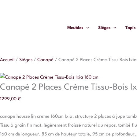
Aller
quantité
au
de
contenu
Canapé
Meubles
Sièges
Tapis
2
Places
Crème
Tissu-
Accueil
/
Sièges
/
Canapé
/
Canapé 2 Places Crème Tissu-Bois Ixi
Bois
Ixia
160
Canapé 2 Places Crème Tissu-Bois Ix
cm
1299,00
€
canapé housse lin crème 160cm Ixia, structure 2 places à jupe tomb
Tissu à grain fin mat, légèrement froissé naturel au repos, tombé fl
160 cm de longueur, 85 cm de hauteur totale, 95 cm de profondeur,