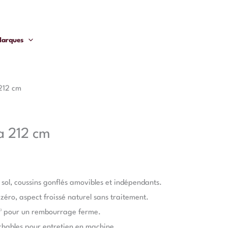
arques
 212 cm
a 212 cm
sol, coussins gonflés amovibles et indépendants.
zéro, aspect froissé naturel sans traitement.
m³ pour un rembourrage ferme.
achables pour entretien en machine.