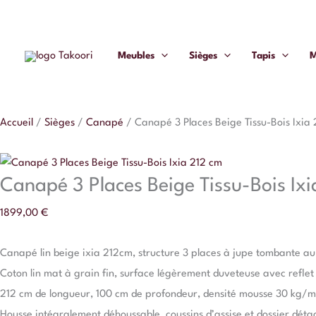
Aller
quantité
au
de
contenu
Canapé
Meubles
Sièges
Tapis
M
3
Places
Beige
Accueil
/
Sièges
/
Canapé
/
Canapé 3 Places Beige Tissu-Bois Ixia
Tissu-
Bois
Ixia
Canapé 3 Places Beige Tissu-Bois Ixi
212
1899,00
€
cm
Canapé lin beige ixia 212cm, structure 3 places à jupe tombante au 
Coton lin mat à grain fin, surface légèrement duveteuse avec reflet 
212 cm de longueur, 100 cm de profondeur, densité mousse 30 kg/
Housse intégralement déhoussable, coussins d’assise et dossier dét