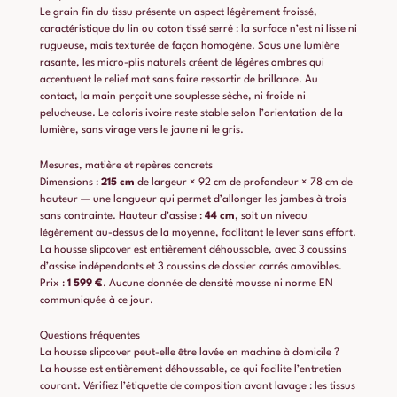
Le grain fin du tissu présente un aspect légèrement froissé,
caractéristique du lin ou coton tissé serré : la surface n’est ni lisse ni
rugueuse, mais texturée de façon homogène. Sous une lumière
rasante, les micro-plis naturels créent de légères ombres qui
accentuent le relief mat sans faire ressortir de brillance. Au
contact, la main perçoit une souplesse sèche, ni froide ni
pelucheuse. Le coloris ivoire reste stable selon l’orientation de la
lumière, sans virage vers le jaune ni le gris.
Mesures, matière et repères concrets
Dimensions :
215 cm
de largeur × 92 cm de profondeur × 78 cm de
hauteur — une longueur qui permet d’allonger les jambes à trois
sans contrainte. Hauteur d’assise :
44 cm
, soit un niveau
légèrement au-dessus de la moyenne, facilitant le lever sans effort.
La housse slipcover est entièrement déhoussable, avec 3 coussins
d’assise indépendants et 3 coussins de dossier carrés amovibles.
Prix :
1 599 €
. Aucune donnée de densité mousse ni norme EN
communiquée à ce jour.
Questions fréquentes
La housse slipcover peut-elle être lavée en machine à domicile ?
La housse est entièrement déhoussable, ce qui facilite l’entretien
courant. Vérifiez l’étiquette de composition avant lavage : les tissus