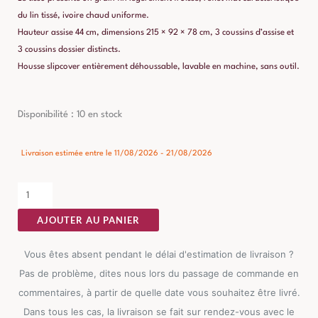
du lin tissé, ivoire chaud uniforme.
Hauteur assise 44 cm, dimensions 215 × 92 × 78 cm, 3 coussins d’assise et
3 coussins dossier distincts.
Housse slipcover entièrement déhoussable, lavable en machine, sans outil.
quantité
Disponibilité :
10 en stock
de
Canapé
Livraison estimée entre le 11/08/2026 - 21/08/2026
Beige
Étoffe
Ixia
AJOUTER AU PANIER
215
cm
Vous êtes absent pendant le délai d'estimation de livraison ?
Pas de problème, dites nous lors du passage de commande en
commentaires, à partir de quelle date vous souhaitez être livré.
Dans tous les cas, la livraison se fait sur rendez-vous avec le