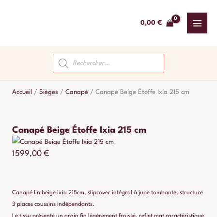
Aller
au
0,00
€
contenu
Recherche
de
produits
Accueil
/
Sièges
/
Canapé
/
Canapé Beige Étoffe Ixia 215 cm
Canapé Beige Étoffe Ixia 215 cm
1599,00
€
Canapé lin beige ixia 215cm, slipcover intégral à jupe tombante, structure
3 places coussins indépendants.
Le tissu présente un grain fin légèrement froissé, reflet mat caractéristique