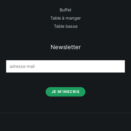
Buffet
Table à manger
Table basse
Newsletter
E
m
a
i
JE M'INSCRIS
l
*