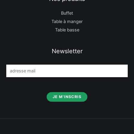
Buffet
Table à manger
Table basse
Newsletter
E
m
a
i
JE M'INSCRIS
l
*