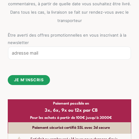
commentaires, à partir de quelle date vous souhaitez être livré.
Dans tous les cas, la livraison se fait sur rendez-vous avec le
transporteur
Être averti des offres promotionnelles en vous inscrivant à la
newsletter
E
m
a
i
JE M'INSCRIS
l
*
Paiement possible en
3x, 6x, 9x ou 12x par CB
Pour les achats à partir de 100€ jusqu'à 3000€
Paiement sécurisé certifié SSL avec 3d secure