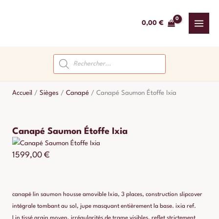
Aller
au
0,00
€
contenu
Recherche
de
produits
Accueil
/
Sièges
/
Canapé
/
Canapé Saumon Étoffe Ixia
Canapé Saumon Étoffe Ixia
1599,00
€
canapé lin saumon housse amovible Ixia, 3 places, construction slipcover
intégrale tombant au sol, jupe masquant entièrement la base. ixia ref.
Lin tissé grain moyen, irrégularités de trame visibles, reflet strictement