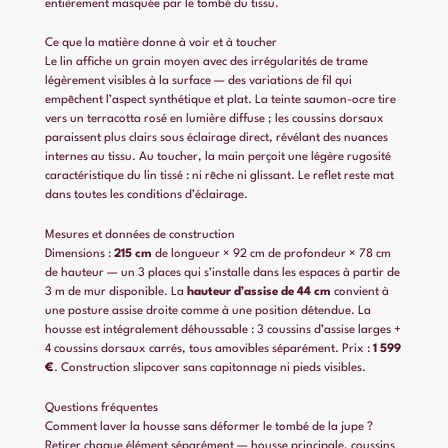
entièrement masquée par le tombé du tissu.
Ce que la matière donne à voir et à toucher
Le lin affiche un grain moyen avec des irrégularités de trame
légèrement visibles à la surface — des variations de fil qui
empêchent l’aspect synthétique et plat. La teinte saumon-ocre tire
vers un terracotta rosé en lumière diffuse ; les coussins dorsaux
paraissent plus clairs sous éclairage direct, révélant des nuances
internes au tissu. Au toucher, la main perçoit une légère rugosité
caractéristique du lin tissé : ni rêche ni glissant. Le reflet reste mat
dans toutes les conditions d’éclairage.
Mesures et données de construction
Dimensions :
215 cm
de longueur × 92 cm de profondeur × 78 cm
de hauteur — un 3 places qui s’installe dans les espaces à partir de
3 m de mur disponible. La
hauteur d’assise de 44 cm
convient à
une posture assise droite comme à une position détendue. La
housse est intégralement déhoussable : 3 coussins d’assise larges +
4 coussins dorsaux carrés, tous amovibles séparément. Prix :
1 599
€
. Construction slipcover sans capitonnage ni pieds visibles.
Questions fréquentes
Comment laver la housse sans déformer le tombé de la jupe ?
Retirer chaque élément séparément — housse principale, coussins