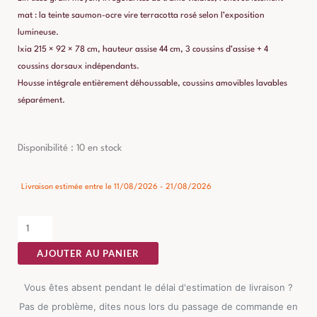
mat : la teinte saumon-ocre vire terracotta rosé selon l’exposition
lumineuse.
Ixia 215 × 92 × 78 cm, hauteur assise 44 cm, 3 coussins d’assise + 4
coussins dorsaux indépendants.
Housse intégrale entièrement déhoussable, coussins amovibles lavables
séparément.
quantité
Disponibilité :
10 en stock
de
Canapé
Livraison estimée entre le 11/08/2026 - 21/08/2026
Saumon
Étoffe
Ixia
AJOUTER AU PANIER
Vous êtes absent pendant le délai d'estimation de livraison ?
Pas de problème, dites nous lors du passage de commande en