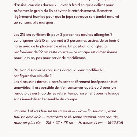
d’assise, coussins dorsaux. Laver à froid en cycle délicat pour
préserver le grain du lin et éviter le rétrécissement. Remettre
légèrement humide pour que la jupe retrouve son tombé naturel
au sol sans plis marqués.
Les 215 cm suffisent-ils pour 3 personnes adultes allongées ?
La longueur de 215 cm permet à 3 personnes assises de se tenir à
l’aise avec de la place entre elles. En position allongée, la
profondeur de 92 cm reste courte — ce canapé est dimensionné
pour l’assise, pas pour servir de méridienne.
Peut-on dissocier les coussins dorsaux pour modifier la
configuration visuelle ?
Les 4 coussins dorsaux carrés sont entièrement indépendants et
amovibles. Il est possible de n’en conserver que 2 ou 3 pour un
rendu plus aéré, ou de les retirer temporairement pour le lavage
sans immobiliser l’ensemble du canapé.
canapé 3 places housse lin saumon — Ixia — lin saumon pêche
housse amovible — terracotta rosé, teinte saumon-ocre chaude,
nuances plus cla — 215 × 92 × 78 cm — H. assise 44 cm — 1599 EUR