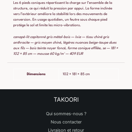
Les 6 pieds coniques répartissent la charge sur l’ensemble de la
structure, ce qui réduit la pression par appui. La forme inclinée
vers l’extérieur améliore la stabilité lors des mouvements de
conversion. En usage quotidien, un feutre sous chaque pied
protège le sol et limite les micro-vibrations.
canapé-lit capitonné gris métal-bois — Ixia — tissu chiné gris
anthracite — gris moyen chiné, légères nuances beige-taupe dues
aux fils — bois teinte noyer foncé, forme conique effilée, se — 181 ×
102 × 85 cm — mousse 60 kg/m³ — 409 EUR
Dimensions
102 × 181 × 85 cm
TAKOORI
Qui sommes-nous ?
Nous contacter
Livraison et retour