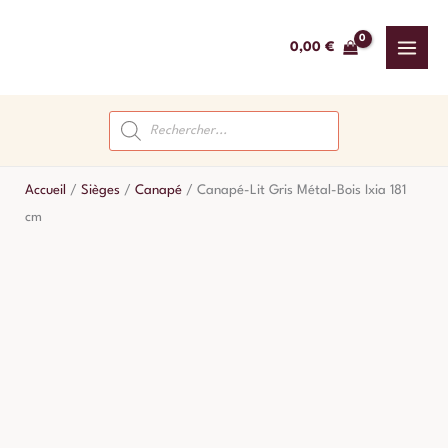
Aller
au
0,00
€
contenu
Recherche
de
produits
Accueil
/
Sièges
/
Canapé
/
Canapé-Lit Gris Métal-Bois Ixia 181
cm