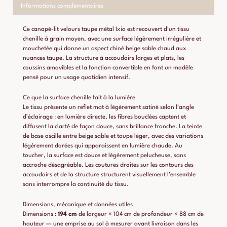
Informations complémentaires
Ce canapé-lit velours taupe métal Ixia est recouvert d’un tissu
chenille à grain moyen, avec une surface légèrement irrégulière et
mouchetée qui donne un aspect chiné beige sable chaud aux
nuances taupe. La structure à accoudoirs larges et plats, les
coussins amovibles et la fonction convertible en font un modèle
pensé pour un usage quotidien intensif.
Ce que la surface chenille fait à la lumière
Le tissu présente un reflet mat à légèrement satiné selon l’angle
d’éclairage : en lumière directe, les fibres bouclées captent et
diffusent la clarté de façon douce, sans brillance franche. La teinte
de base oscille entre beige sable et taupe léger, avec des variations
légèrement dorées qui apparaissent en lumière chaude. Au
toucher, la surface est douce et légèrement pelucheuse, sans
accroche désagréable. Les coutures droites sur les contours des
accoudoirs et de la structure structurent visuellement l’ensemble
sans interrompre la continuité du tissu.
Dimensions, mécanique et données utiles
Dimensions :
194 cm
de largeur × 104 cm de profondeur × 88 cm de
hauteur — une emprise au sol à mesurer avant livraison dans les