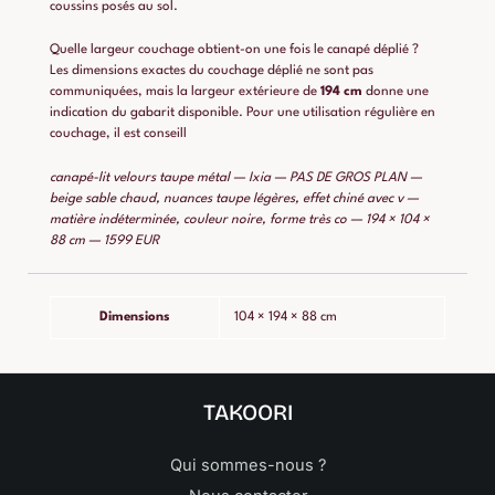
coussins posés au sol.
Quelle largeur couchage obtient-on une fois le canapé déplié ?
Les dimensions exactes du couchage déplié ne sont pas
communiquées, mais la largeur extérieure de
194 cm
donne une
indication du gabarit disponible. Pour une utilisation régulière en
couchage, il est conseill
canapé-lit velours taupe métal — Ixia — PAS DE GROS PLAN —
beige sable chaud, nuances taupe légères, effet chiné avec v —
matière indéterminée, couleur noire, forme très co — 194 × 104 ×
88 cm — 1599 EUR
Dimensions
104 × 194 × 88 cm
TAKOORI
Qui sommes-nous ?