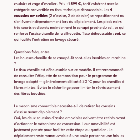
couloirs et cage d’escalier. Prix :
1 599 €
, tarif cohérent avec la
catégorie convertible en tissu technique déhoussable. Les
4
coussins amovibles
(2 d’assise, 2 de dossier) se repositionnent ou
s’enlèvent indépendamment lors du déploiement. Les pieds noirs
très courts et discrets maintiennent le canapé proche du sol, ce qui
renforce l’assise visuelle de la silhouette. Tissu déhoussable :
oui
, ce
qui facilite l’entretien en lavage séparé.
Questions fréquentes
Les housses chenille de ce canapé-lit sont-elles lavables en machine
?
Le tissu chenille est déhoussable sur ce modèle. Il est recommandé
de consulter l’étiquette de composition pour le programme de
lavage adapté — généralement délicat à 30 °C pour les chenilles à
fibres mixtes. Évitez le sèche-linge pour limiter le rétrécissement
des fibres bouclées.
Le mécanisme convertible nécessite-t-il de retirer les coussins
d’assise avant déploiement ?
Oui, les deux coussins d’assise amovibles doivent être retirés avant
d’actionner le mécanisme de conversion. Leur amovibilité est
justement pensée pour faciliter cette étape au quotidien. Le
déploiement reste manœuvrable à une seule personne une fois les