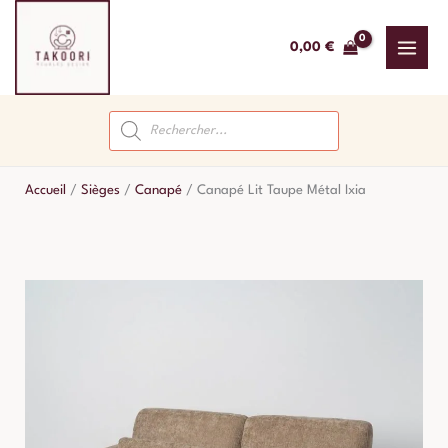
Aller
au
0,00
€
contenu
Recherche
de
produits
Accueil
/
Sièges
/
Canapé
/
Canapé Lit Taupe Métal Ixia