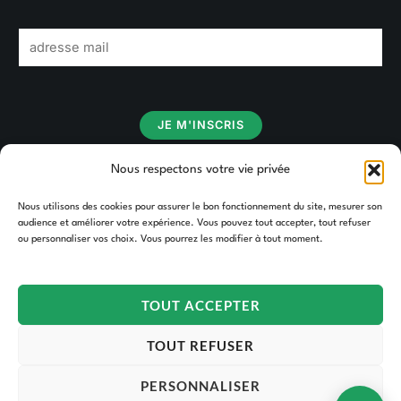
E
m
a
i
JE M'INSCRIS
l
*
Nous respectons votre vie privée
Nous utilisons des cookies pour assurer le bon fonctionnement du site, mesurer son
audience et améliorer votre expérience. Vous pouvez tout accepter, tout refuser
ou personnaliser vos choix. Vous pourrez les modifier à tout moment.
TOUT ACCEPTER
TOUT REFUSER
PERSONNALISER