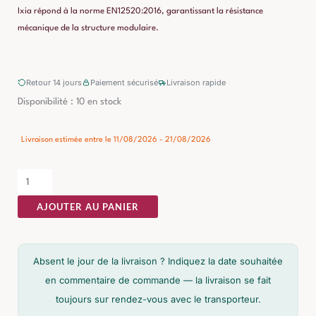
Ixia répond à la norme EN12520:2016, garantissant la résistance
mécanique de la structure modulaire.
Retour 14 jours
Paiement sécurisé
Livraison rapide
quantité
Disponibilité :
10 en stock
de
Canapé
Livraison estimée entre le 11/08/2026 - 21/08/2026
3
Pièces
Gris
AJOUTER AU PANIER
Étoffe
Ixia
Absent le jour de la livraison ? Indiquez la date souhaitée
en commentaire de commande — la livraison se fait
toujours sur rendez-vous avec le transporteur.