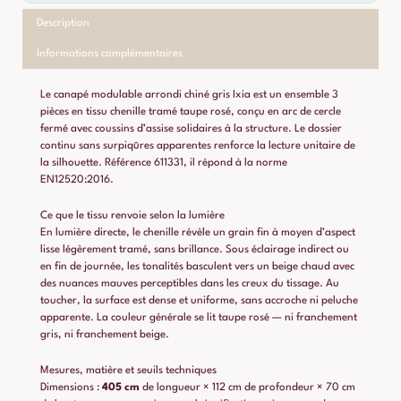
Description
Informations complémentaires
Le canapé modulable arrondi chiné gris Ixia est un ensemble 3
pièces en tissu chenille tramé taupe rosé, conçu en arc de cercle
fermé avec coussins d’assise solidaires à la structure. Le dossier
continu sans surpiqûres apparentes renforce la lecture unitaire de
la silhouette. Référence 611331, il répond à la norme
EN12520:2016.
Ce que le tissu renvoie selon la lumière
En lumière directe, le chenille révèle un grain fin à moyen d’aspect
lisse légèrement tramé, sans brillance. Sous éclairage indirect ou
en fin de journée, les tonalités basculent vers un beige chaud avec
des nuances mauves perceptibles dans les creux du tissage. Au
toucher, la surface est dense et uniforme, sans accroche ni peluche
apparente. La couleur générale se lit taupe rosé — ni franchement
gris, ni franchement beige.
Mesures, matière et seuils techniques
Dimensions :
405 cm
de longueur × 112 cm de profondeur × 70 cm