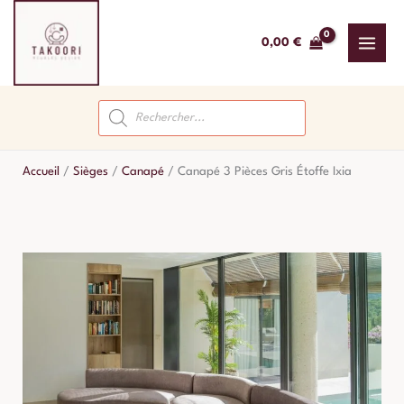
Aller
au
0,00
€
contenu
Recherche
de
produits
Accueil
/
Sièges
/
Canapé
/
Canapé 3 Pièces Gris Étoffe Ixia