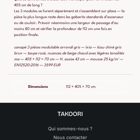
405 cm de long ?
Les 3 modules se livrent séparément et s’assemblent sur place — la
pièce la plus longue reste dans les gabarits standards d’ascenseur
ou de couloir. Prévoir néanmoins une largeur de passage d’au
moins 80 cm et vérifier la profondeur de 112 cm une fois en
position finale.
canapé 3 pièces modulable arrondi gris — Ixia — tissu chiné gris
brun — taupe rosé, nuances de beige chaud avec légères tonalités
ma — 405 × 112 × 70 cm — H. assise 43 cm — mousse 25 kg/m³ —
EN12520:2016 — 3599 EUR
Dimensions
112 × 405 × 70 cm
TAKOORI
Qui sommes-nous ?
Nous contacter