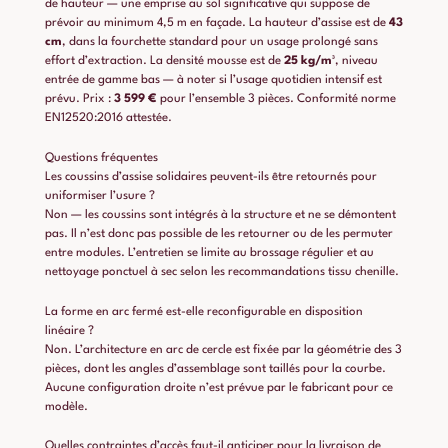
de hauteur — une emprise au sol significative qui suppose de
prévoir au minimum 4,5 m en façade. La hauteur d’assise est de
43
cm
, dans la fourchette standard pour un usage prolongé sans
effort d’extraction. La densité mousse est de
25 kg/m³
, niveau
entrée de gamme bas — à noter si l’usage quotidien intensif est
prévu. Prix :
3 599 €
pour l’ensemble 3 pièces. Conformité norme
EN12520:2016 attestée.
Questions fréquentes
Les coussins d’assise solidaires peuvent-ils être retournés pour
uniformiser l’usure ?
Non — les coussins sont intégrés à la structure et ne se démontent
pas. Il n’est donc pas possible de les retourner ou de les permuter
entre modules. L’entretien se limite au brossage régulier et au
nettoyage ponctuel à sec selon les recommandations tissu chenille.
La forme en arc fermé est-elle reconfigurable en disposition
linéaire ?
Non. L’architecture en arc de cercle est fixée par la géométrie des 3
pièces, dont les angles d’assemblage sont taillés pour la courbe.
Aucune configuration droite n’est prévue par le fabricant pour ce
modèle.
Quelles contraintes d’accès faut-il anticiper pour la livraison de