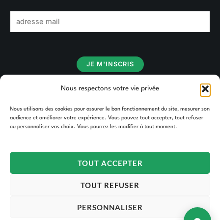
E
m
a
i
JE M'INSCRIS
l
*
Nous respectons votre vie privée
Nous utilisons des cookies pour assurer le bon fonctionnement du site, mesurer son
audience et améliorer votre expérience. Vous pouvez tout accepter, tout refuser
ou personnaliser vos choix. Vous pourrez les modifier à tout moment.
TOUT ACCEPTER
Copyright © 2026 TAKOORI.
TOUT REFUSER
PERSONNALISER