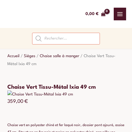
Aller
au
0,00
€
contenu
Recherche
de
produits
Accueil
/
Sièges
/
Chaise salle à manger
/
Chaise Vert Tissu-
Métal Ixia 49 cm
Chaise Vert Tissu-Métal Ixia 49 cm
359,00
€
Chaise vert en polyester chiné et fer laqué noir, dossier pont ajouré, assise