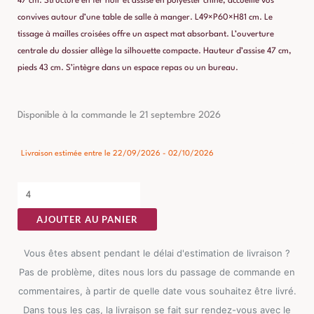
47 cm. Structure en fer noir et assise en polyester chiné, accueille vos
convives autour d’une table de salle à manger. L49×P60×H81 cm. Le
tissage à mailles croisées offre un aspect mat absorbant. L’ouverture
centrale du dossier allège la silhouette compacte. Hauteur d’assise 47 cm,
pieds 43 cm. S’intègre dans un espace repas ou un bureau.
quantité
Disponible à la commande le 21 septembre 2026
de
Chaise
Livraison estimée entre le 22/09/2026 - 02/10/2026
Vert
Tissu-
Métal
AJOUTER AU PANIER
Ixia
49
Vous êtes absent pendant le délai d'estimation de livraison ?
cm
Pas de problème, dites nous lors du passage de commande en
commentaires, à partir de quelle date vous souhaitez être livré.
Dans tous les cas, la livraison se fait sur rendez-vous avec le