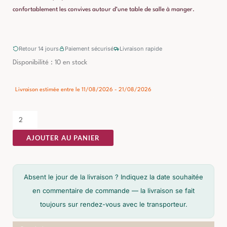
confortablement les convives autour d’une table de salle à manger.
Retour 14 jours
Paiement sécurisé
Livraison rapide
quantité
Disponibilité :
10 en stock
de
Chaise
Livraison estimée entre le 11/08/2026 - 21/08/2026
Beige
Tissu-
Métal
AJOUTER AU PANIER
Moderne
Ixia
52
Absent le jour de la livraison ? Indiquez la date souhaitée
cm
en commentaire de commande — la livraison se fait
toujours sur rendez-vous avec le transporteur.