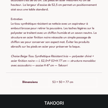
accoudoirs est de 66 cm. Les pieds en acier mesurent 43 cm de
hauteur. La largeur d’assise de 52,5 cm permet un positionnement
aisé sous une table standard.
Entretien
Le tissu synthétique résistant se nettoie avec un aspirateur à
embout brosse pour retirer la poussière. Les taches légères sur le
polyester se traitent avec un chiffon humide et un savon neutre. La
structure en acier finition noire nécessite un simple passage de
chiffon sec pour conserver son aspect mat. Éviter les produits
abrasifs sur les pieds en acier pour préserver la laque.
Chaise Beige Tissu Synthétique Résistant Ixia — polyester chiné +
acier finition noire — L 52,5×P 53×H 77 cm — structure monobloc
avec accoudoirs — assise H 47 cm — Takoori
Dimensions
53 × 50 × 77 cm
TAKOORI