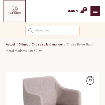
Aller
au
0,00
€
contenu
Recherche
de
produits
Accueil
/
Sièges
/
Chaise salle à manger
/
Chaise Beige Tissu-
Métal Moderne Ixia 52 cm