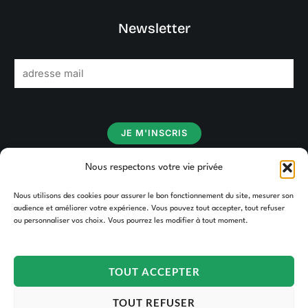
Newsletter
E
m
a
i
JE M'INSCRIS
l
*
Nous respectons votre vie privée
Nous utilisons des cookies pour assurer le bon fonctionnement du site, mesurer son
audience et améliorer votre expérience. Vous pouvez tout accepter, tout refuser
ou personnaliser vos choix. Vous pourrez les modifier à tout moment.
TOUT ACCEPTER
TOUT REFUSER