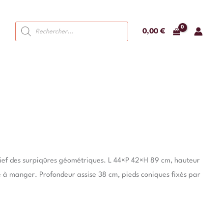
Recherche
0,00
€
de
produits
relief des surpiqûres géométriques. L 44×P 42×H 89 cm, hauteur
le à manger. Profondeur assise 38 cm, pieds coniques fixés par