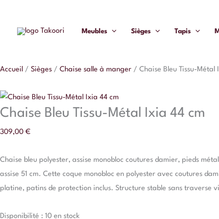
Aller
quantité
au
de
Meubles
Sièges
Tapis
M
contenu
Chaise
Bleu
Tissu-
Accueil
/
Sièges
/
Chaise salle à manger
/
Chaise Bleu Tissu-Métal 
Métal
Ixia
44
Chaise Bleu Tissu-Métal Ixia 44 cm
cm
309,00
€
Chaise bleu polyester, assise monobloc coutures damier, pieds métal
assise 51 cm. Cette coque monobloc en polyester avec coutures dami
platine, patins de protection inclus. Structure stable sans traverse vi
Disponibilité :
10 en stock