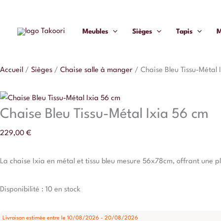
Aller
quantité
au
de
Meubles
Sièges
Tapis
M
contenu
Chaise
Bleu
Tissu-
Accueil
/
Sièges
/
Chaise salle à manger
/
Chaise Bleu Tissu-Métal 
Métal
Ixia
56
Chaise Bleu Tissu-Métal Ixia 56 cm
cm
229,00
€
La chaise Ixia en métal et tissu bleu mesure 56x78cm, offrant une p
Disponibilité :
10 en stock
Livraison estimée entre le 10/08/2026 - 20/08/2026