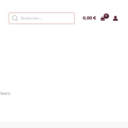
Recherche
0,00
€
de
produits
ieurs.