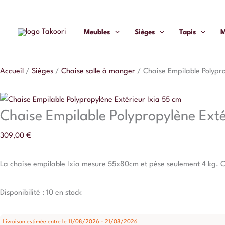
Aller
quantité
au
de
Meubles
Sièges
Tapis
M
contenu
Chaise
Empilable
Polypropylène
Accueil
/
Sièges
/
Chaise salle à manger
/
Chaise Empilable Polypro
Extérieur
Ixia
55
Chaise Empilable Polypropylène Exté
cm
309,00
€
La chaise empilable Ixia mesure 55x80cm et pèse seulement 4 kg. Conç
Disponibilité :
10 en stock
Livraison estimée entre le 11/08/2026 - 21/08/2026