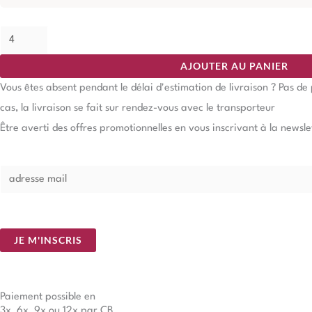
AJOUTER AU PANIER
Vous êtes absent pendant le délai d'estimation de livraison ? Pas d
cas, la livraison se fait sur rendez-vous avec le transporteur
Être averti des offres promotionnelles en vous inscrivant à la newsle
E
m
a
i
JE M'INSCRIS
l
*
Paiement possible en
3x, 6x, 9x ou 12x par CB