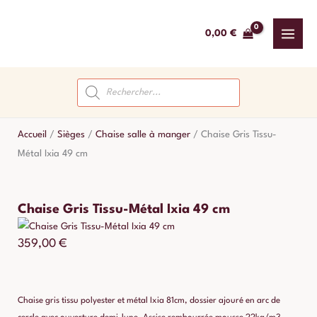
Aller
au
0,00
€
contenu
Recherche
de
produits
Accueil
/
Sièges
/
Chaise salle à manger
/
Chaise Gris Tissu-
Métal Ixia 49 cm
Chaise Gris Tissu-Métal Ixia 49 cm
359,00
€
Chaise gris tissu polyester et métal Ixia 81cm, dossier ajouré en arc de