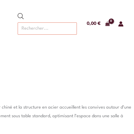
Recherche
de
produits
0,00
€
r chiné et la structure en acier accueillent les convives autour d’une
ment sous table standard, optimisant l’espace dans une salle à