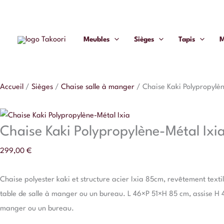
Aller
quantité
au
de
contenu
Chaise
Meubles
Sièges
Tapis
M
Kaki
Polypropylène-
Métal
Accueil
/
Sièges
/
Chaise salle à manger
/
Chaise Kaki Polypropylèn
Ixia
Chaise Kaki Polypropylène-Métal Ixi
299,00
€
Chaise polyester kaki et structure acier Ixia 85cm, revêtement textile
table de salle à manger ou un bureau. L 46×P 51×H 85 cm, assise H 
manger ou un bureau.