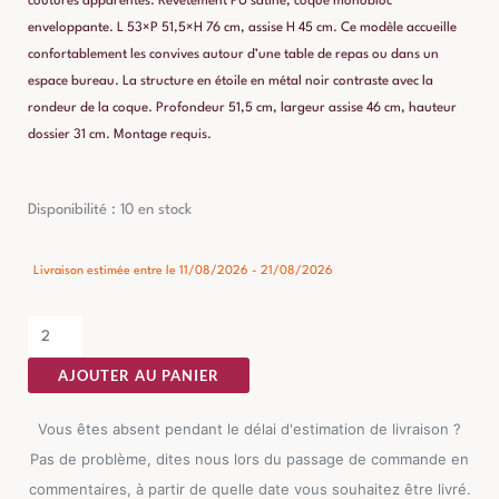
coutures apparentes. Revêtement PU satiné, coque monobloc
enveloppante. L 53×P 51,5×H 76 cm, assise H 45 cm. Ce modèle accueille
confortablement les convives autour d’une table de repas ou dans un
espace bureau. La structure en étoile en métal noir contraste avec la
rondeur de la coque. Profondeur 51,5 cm, largeur assise 46 cm, hauteur
dossier 31 cm. Montage requis.
quantité
Disponibilité :
10 en stock
de
Chaise
Livraison estimée entre le 11/08/2026 - 21/08/2026
Marron
Métal-
Similicuir
AJOUTER AU PANIER
Ixia
53
Vous êtes absent pendant le délai d'estimation de livraison ?
cm
Pas de problème, dites nous lors du passage de commande en
commentaires, à partir de quelle date vous souhaitez être livré.