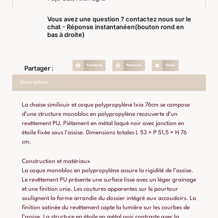
Vous avez une question ? contactez nous sur le
chat - Réponse instantanéen(bouton rond en
bas à droite)
Facebook
Pinterest
Email
Partager :
Description
La chaise similicuir et coque polypropylène Ixia 76cm se compose
d’une structure monobloc en polypropylène recouverte d’un
revêtement PU. Piètement en métal laqué noir avec jonction en
étoile fixée sous l’assise. Dimensions totales L 53 × P 51,5 × H 76
cm.
Construction et matériaux
La coque monobloc en polypropylène assure la rigidité de l’assise.
Le revêtement PU présente une surface lisse avec un léger grainage
et une finition unie. Les coutures apparentes sur le pourtour
soulignent la forme arrondie du dossier intégré aux accoudoirs. La
finition satinée du revêtement capte la lumière sur les courbes de
l’assise. La structure en étoile en métal noir contraste avec la