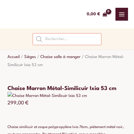
Aller
au
0,00
€
contenu
Recherche
de
produits
Accueil
/
Sièges
/
Chaise salle à manger
/
Chaise Marron Métal-
Similicuir Ixia 53 cm
Chaise Marron Métal-Similicuir Ixia 53 cm
299,00
€
Chaise similicuir et coque polypropylène Ixia 76cm, piètement métal noir,