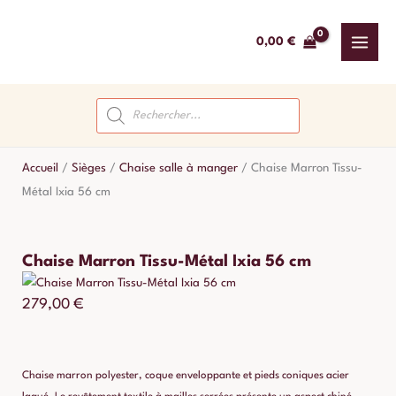
Aller
au
0,00
€
contenu
Recherche
de
produits
Accueil
/
Sièges
/
Chaise salle à manger
/
Chaise Marron Tissu-
Métal Ixia 56 cm
Chaise Marron Tissu-Métal Ixia 56 cm
279,00
€
Chaise marron polyester, coque enveloppante et pieds coniques acier