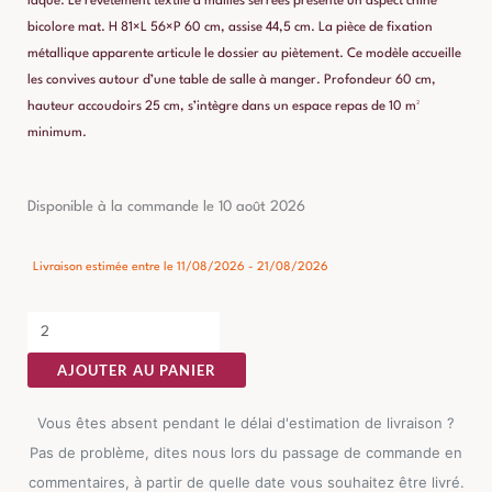
laqué. Le revêtement textile à mailles serrées présente un aspect chiné
bicolore mat. H 81×L 56×P 60 cm, assise 44,5 cm. La pièce de fixation
métallique apparente articule le dossier au piètement. Ce modèle accueille
les convives autour d’une table de salle à manger. Profondeur 60 cm,
hauteur accoudoirs 25 cm, s’intègre dans un espace repas de 10 m²
minimum.
quantité
Disponible à la commande le 10 août 2026
de
Chaise
Livraison estimée entre le 11/08/2026 - 21/08/2026
Marron
Tissu-
Métal
AJOUTER AU PANIER
Ixia
56
Vous êtes absent pendant le délai d'estimation de livraison ?
cm
Pas de problème, dites nous lors du passage de commande en
commentaires, à partir de quelle date vous souhaitez être livré.