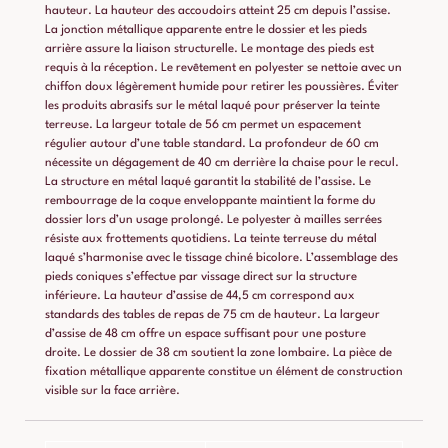
hauteur. La hauteur des accoudoirs atteint 25 cm depuis l’assise.
La jonction métallique apparente entre le dossier et les pieds
arrière assure la liaison structurelle. Le montage des pieds est
requis à la réception. Le revêtement en polyester se nettoie avec un
chiffon doux légèrement humide pour retirer les poussières. Éviter
les produits abrasifs sur le métal laqué pour préserver la teinte
terreuse. La largeur totale de 56 cm permet un espacement
régulier autour d’une table standard. La profondeur de 60 cm
nécessite un dégagement de 40 cm derrière la chaise pour le recul.
La structure en métal laqué garantit la stabilité de l’assise. Le
rembourrage de la coque enveloppante maintient la forme du
dossier lors d’un usage prolongé. Le polyester à mailles serrées
résiste aux frottements quotidiens. La teinte terreuse du métal
laqué s’harmonise avec le tissage chiné bicolore. L’assemblage des
pieds coniques s’effectue par vissage direct sur la structure
inférieure. La hauteur d’assise de 44,5 cm correspond aux
standards des tables de repas de 75 cm de hauteur. La largeur
d’assise de 48 cm offre un espace suffisant pour une posture
droite. Le dossier de 38 cm soutient la zone lombaire. La pièce de
fixation métallique apparente constitue un élément de construction
visible sur la face arrière.