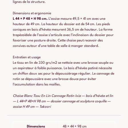
lignes de la structure.
Dimensions et ergonomie
L 44 × P 48 × H 98 cm.
L’assise mesure 49,5 × 41 cm avec une
hauteur de 49 cm. La hauteur du dossier est de 54 cm. Les pieds
coniques en bois d’hévéa mesurent 36,5 cm de hauteur. La forme
trapézoïdale de l’assise s’articule avec l’inclinaison du dossier pour
favoriser une posture droite. Cette chaise peut recevoir des
convives autour d’une table de salle à manger standard.
Entretien et usage
Le tissu en lin de 330 grs/m2 se nettoie avec une brosse souple ou
un aspirateur à faible puissance. Le bois d’hévéa patiné nécessite
un chiffon doux sec pour le dépoussiérage régulier. Le cannage de
rotin se dépoussière avec une brosse douce pour éviter
l’accumulation dans les mailles.
Chaise Blanc Tissu En Lin Cannage Rotin Ixia — bois d’hévéa et lin
— L 44×P 48×H 98 cm — dossier cannage et sculpture coquille —
assise H 49 cm — Takoori
Dimensions
48 × 44 × 98 cm