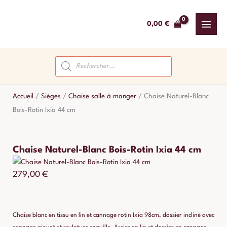
Aller
au
0,00
€
contenu
Recherche
de
produits
Accueil
/
Sièges
/
Chaise salle à manger
/
Chaise Naturel-Blanc
Bois-Rotin Ixia 44 cm
Chaise Naturel-Blanc Bois-Rotin Ixia 44 cm
279,00
€
Chaise blanc en tissu en lin et cannage rotin Ixia 98cm, dossier incliné avec