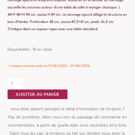
cannage ajouré et sculpture coquille. Assise en lin et dossier en cannage,
accueille les convives autour d’une table de salle à manger classique. L
44×P 48×H 98 cm, assise H 49 cm. Le cannage ajouré allège la structure en
bois d’hévéa. Profondeur 48 cm, assise 49,5×41 cm, pieds 36,5 cm.
S’intègre dans un espace repas avec une table standard.
quantité
Disponibilité :
10 en stock
de
Chaise
Livraison estimée entre le 11/08/2026 - 21/08/2026
Naturel-
Blanc
Bois-
AJOUTER AU PANIER
Rotin
Ixia
Vous êtes absent pendant le délai d'estimation de livraison ?
44
Pas de problème, dites nous lors du passage de commande en
cm
commentaires, à partir de quelle date vous souhaitez être livré.
Dans tous les cas, la livraison se fait sur rendez-vous avec le