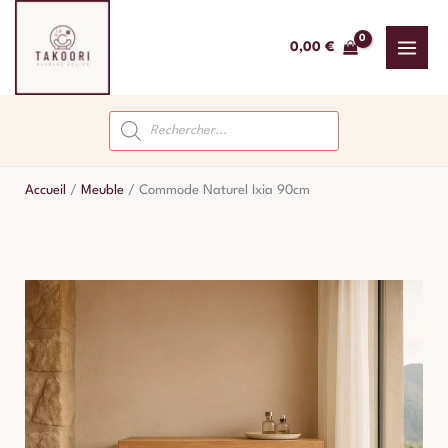
Aller
au
0,00
€
contenu
Recherche
de
produits
Accueil
/
Meuble
/
Commode Naturel Ixia 90cm