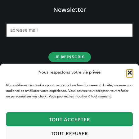
Newsletter
E
m
a
i
JE M'INSCRIS
l
*
Nous respectons votre vie privée
Nous utilisons des cookies pour assurer le bon fonctionnement du site, mesurer son
audience et améliorer votre expérience. Vous pouvez tout accepter, tout refuser
ou personnaliser vos choix. Vous pourrez les modifier à tout moment.
TOUT ACCEPTER
TOUT REFUSER