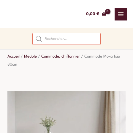
Aller
au
0,00
€
contenu
Recherche
de
produits
Accueil
/
Meuble
/
Commode, chiffonnier
/
Commode Moka Ixia
80cm