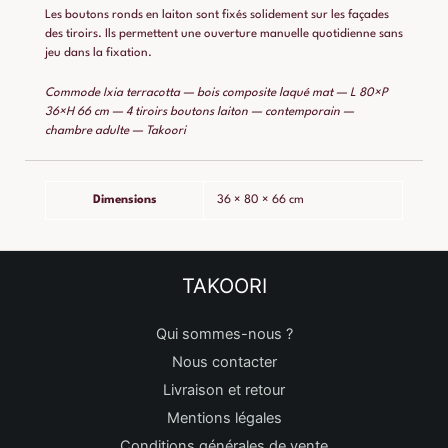
Les boutons ronds en laiton sont fixés solidement sur les façades
des tiroirs. Ils permettent une ouverture manuelle quotidienne sans
jeu dans la fixation.
Commode Ixia terracotta — bois composite laqué mat — L 80×P
36×H 66 cm — 4 tiroirs boutons laiton — contemporain —
chambre adulte — Takoori
Dimensions
36 × 80 × 66 cm
TAKOORI
Qui sommes-nous ?
Nous contacter
Livraison et retour
Mentions légales
Conditions générales de vente