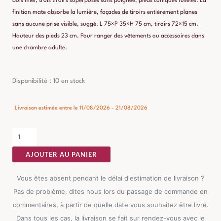
bois miel, trois tiroirs superposés sans poignée, pieds coniques fuselés. La
finition mate absorbe la lumière, façades de tiroirs entièrement planes
sans aucune prise visible, suggé. L 75×P 35×H 75 cm, tiroirs 72×15 cm.
Hauteur des pieds 23 cm. Pour ranger des vêtements ou accessoires dans
une chambre adulte.
quantité
Disponibilité :
10 en stock
de
Commode
Livraison estimée entre le 11/08/2026 - 21/08/2026
Vert
Push-
Pull
AJOUTER AU PANIER
Ixia
75cm
Vous êtes absent pendant le délai d'estimation de livraison ?
Pas de problème, dites nous lors du passage de commande en
commentaires, à partir de quelle date vous souhaitez être livré.
Dans tous les cas, la livraison se fait sur rendez-vous avec le