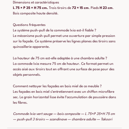
Dimensions et caractéristiques
L 75 × P 35 × H 75 cm.
Trois tiroirs de
72 × 15 cm
. Pieds
H 23 cm
.
Bois composite haute densité.
Questions fréquentes
Le système push-pull de la commode Ixia est-il fiable ?
Le mécanisme push-pull permet une ouverture par simple pression
sur la façade. Ce système préserve les lignes planes des tiroirs sans
quincaillerie apparente.
La hauteur de 75 cm est-elle adaptée à une chambre adulte ?
La commode Ixia mesure 75 cm de hauteur. Ce format permet un
accès aisé aux tiroirs tout en offrant une surface de pose pour des
objets personnels.
Comment nettoyer les façades en bois miel de ce meuble ?
Les façades en bois miel s’entretiennent avec un chiffon microfibre
sec. Le grain horizontal lisse évite l’accumulation de poussière dans
les fibres.
Commode Ixia vert sauge — bois composite — L 75×P 35×H 75 cm
— push-pull 3 tiroirs — scandinave — chambre adulte — Takoori