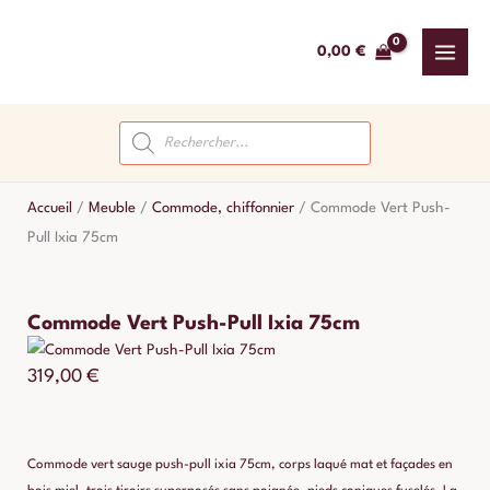
Aller
au
0,00
€
contenu
Recherche
de
produits
Accueil
/
Meuble
/
Commode, chiffonnier
/
Commode Vert Push-
Pull Ixia 75cm
Commode Vert Push-Pull Ixia 75cm
319,00
€
Commode vert sauge push-pull ixia 75cm, corps laqué mat et façades en