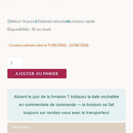
Retour 14 jours
Paiement sécurisé
Livraison rapide
quantité
Disponibilité :
10 en stock
de
Console
Livraison estimée entre le 11/08/2026 - 21/08/2026
Bois
Naturel
Pin
AJOUTER AU PANIER
Et
Caucho
Ixia
Absent le jour de la livraison ? Indiquez la date souhaitée
140cm
en commentaire de commande — la livraison se fait
toujours sur rendez-vous avec le transporteur.
Description