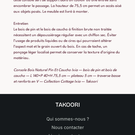
cette console sert de support dans un couloir ou une entrée sans
encombrer le passage. La hauteur de 75,5 cm permet un accès aisé
aux objets posés. Le meuble est livré à monter.
Entretien
Le bois de pin et le bois de caucho à finition brute non traitée
nécessitent un dépoussiérage régulier avec un chiffon sec. Éviter
l’usage de produits liquides ou de cires qui pourraient altérer
l’aspect mat et le grain ouvert du bois. En cas de tache, un
ponçage léger localisé permet de conserver la texture d’origine du
matériau.
Console Bois Naturel Pin Et Caucho Ixia — bois de pin et bois de
caucho — L 140×P 40×H 75,5 cm — plateau 5 cm — traverse basse
et renforts en V — Collection Cottage Ixia — Takoori
TAKOORI
Qui sommes-nous ?
Nous contacter