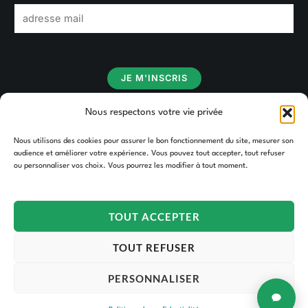
E
m
a
i
JE M'INSCRIS
l
*
Nous respectons votre vie privée
Nous utilisons des cookies pour assurer le bon fonctionnement du site, mesurer son
audience et améliorer votre expérience. Vous pouvez tout accepter, tout refuser
ou personnaliser vos choix. Vous pourrez les modifier à tout moment.
TOUT ACCEPTER
TOUT REFUSER
PERSONNALISER