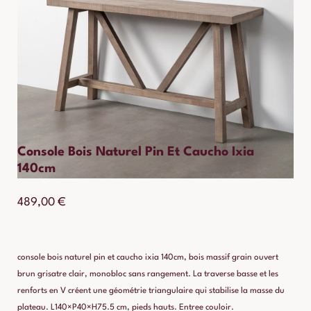
Console Bois Naturel Pin Et Caucho Ixia
140cm
489,00
€
console bois naturel pin et caucho ixia 140cm, bois massif grain ouvert
brun grisatre clair, monobloc sans rangement. La traverse basse et les
renforts en V créent une géométrie triangulaire qui stabilise la masse du
plateau. L140×P40×H75.5 cm, pieds hauts. Entree couloir.