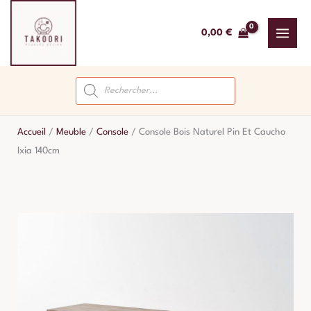
Aller
au
0,00
€
contenu
Recherche
de
produits
Accueil
/
Meuble
/
Console
/
Console Bois Naturel Pin Et Caucho
Ixia 140cm