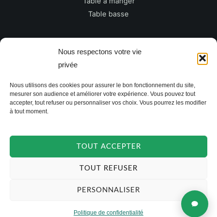
Table à manger
Table basse
Newsletter
Nous respectons votre vie
privée
E
Nous utilisons des cookies pour assurer le bon fonctionnement du site,
m
mesurer son audience et améliorer votre expérience. Vous pouvez tout
a
accepter, tout refuser ou personnaliser vos choix. Vous pourrez les modifier
à tout moment.
i
JE M'INSCRIS
l
*
TOUT ACCEPTER
TOUT REFUSER
PERSONNALISER
Politique de confidentialité
Copyright © 2026 TAKOORI.