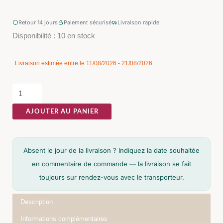
Retour 14 jours
Paiement sécurisé
Livraison rapide
quantité
Disponibilité :
10 en stock
de
Console
Livraison estimée entre le 11/08/2026 - 21/08/2026
Crème
Ixia
90cm
AJOUTER AU PANIER
Absent le jour de la livraison ? Indiquez la date souhaitée
en commentaire de commande — la livraison se fait
toujours sur rendez-vous avec le transporteur.
Description
Informations complémentaires