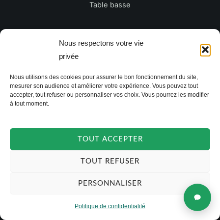
Table basse
Newsletter
Nous respectons votre vie
privée
E
Nous utilisons des cookies pour assurer le bon fonctionnement du site,
m
mesurer son audience et améliorer votre expérience. Vous pouvez tout
a
accepter, tout refuser ou personnaliser vos choix. Vous pourrez les modifier
à tout moment.
i
JE M'INSCRIS
l
*
TOUT ACCEPTER
TOUT REFUSER
PERSONNALISER
Politique de confidentialité
Copyright © 2026 TAKOORI.