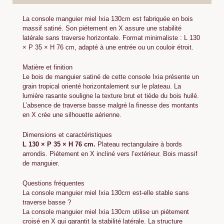
La console manguier miel Ixia 130cm est fabriquée en bois
massif satiné. Son piétement en X assure une stabilité
latérale sans traverse horizontale. Format minimaliste : L 130
× P 35 × H 76 cm, adapté à une entrée ou un couloir étroit.
Matière et finition
Le bois de manguier satiné de cette console Ixia présente un
grain tropical orienté horizontalement sur le plateau. La
lumière rasante souligne la texture brut et tiède du bois huilé.
L’absence de traverse basse malgré la finesse des montants
en X crée une silhouette aérienne.
Dimensions et caractéristiques
L 130 × P 35 × H 76 cm.
Plateau rectangulaire à bords
arrondis. Piétement en X incliné vers l’extérieur. Bois massif
de manguier.
Questions fréquentes
La console manguier miel Ixia 130cm est-elle stable sans
traverse basse ?
La console manguier miel Ixia 130cm utilise un piétement
croisé en X qui garantit la stabilité latérale. La structure