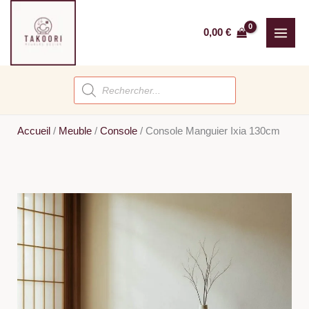
Aller
au
0,00
€
contenu
Recherche
de
produits
Accueil
/
Meuble
/
Console
/
Console Manguier Ixia 130cm