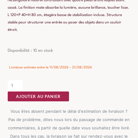
rectangulaire naturel contrastant avec quatre pieds droits laqués blanc
cassé. La finition mate absorbe la lumière, aucune brillance, toucher lisse.
L 120×P 40×H 80 cm, étagère basse de stabilisation incluse. Structure
stable pour structurer une entrée ou poser des objets dans un couloir
étroit.
quantité
Disponibilité :
10 en stock
de
Console
Livraison estimée entre le 11/08/2026 - 21/08/2026
Naturel-
blanc
Sapin
AJOUTER AU PANIER
Ixia
120cm
Vous êtes absent pendant le délai d'estimation de livraison ?
Pas de problème, dites nous lors du passage de commande en
commentaires, à partir de quelle date vous souhaitez être livré.
Dans tous les cas, la livraison se fait sur rendez-vous avec le