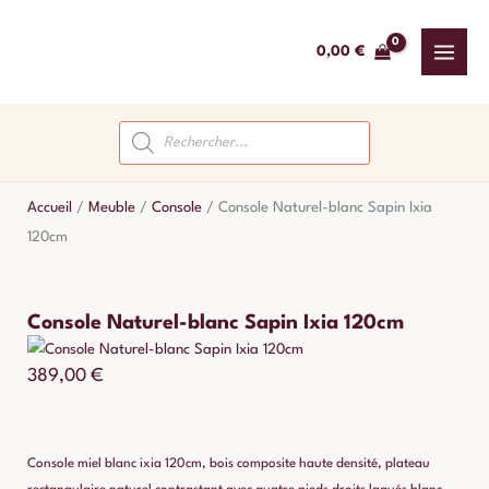
Aller
au
0,00
€
contenu
Recherche
de
produits
Accueil
/
Meuble
/
Console
/
Console Naturel-blanc Sapin Ixia
120cm
Console Naturel-blanc Sapin Ixia 120cm
389,00
€
Console miel blanc ixia 120cm, bois composite haute densité, plateau