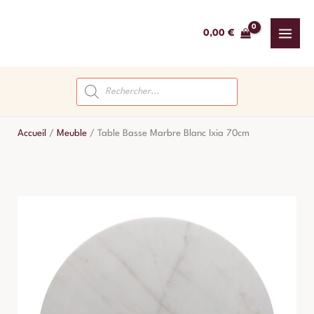
Aller
au
0,00
€
contenu
Recherche
de
produits
Accueil
/
Meuble
/
Table Basse Marbre Blanc Ixia 70cm