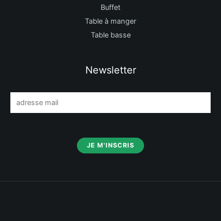
Buffet
Table à manger
Table basse
Newsletter
E
m
a
i
JE M'INSCRIS
l
*